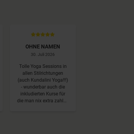
OHNE NAMEN
OHNE NAMEN
30. Juli 2026
30. Juli 2026
Tolle Yoga Sessions in
Ich mache fast jed
allen Stilrichtungen
Tag Yoga mit
(auch Kundalini Yoga!!!)
yogamehome und fi
- wunderbar auch die
es super, dass ic
inkludierten Kurse für
immer etwas Neu
die man nix extra zahlen
ausprobieren kann. 
muss, wenn man
der Zeit hat man se
angemeldet ist und die
Favoriten, die ma
ich in meiner Zeit
immer wieder auswä
machen konnte. Ich
und gleichzeitig k