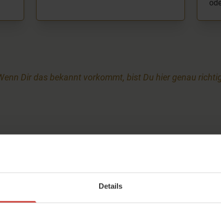
ode
Wenn Dir das bekannt vorkommt, bist Du hier genau richtig
dio für zuhause
Details
n Dein Leben passt