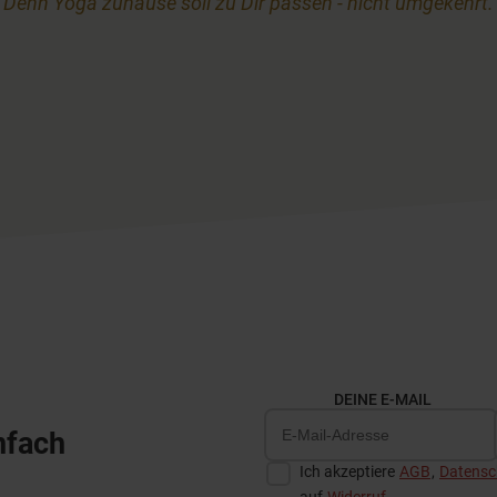
Denn Yoga zuhause soll zu Dir passen - nicht umgekehrt.
DEINE E-MAIL
nfach
Ich akzeptiere
AGB
,
Datensch