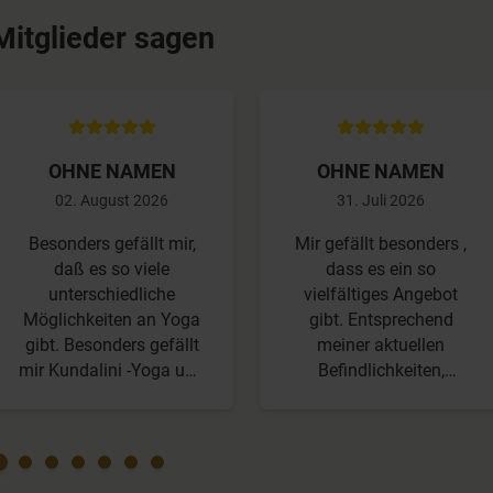
Mitglieder sagen
OHNE NAMEN
OHNE NAMEN
02. August 2026
31. Juli 2026
Besonders gefällt mir,
Mir gefällt besonders ,
daß es so viele
dass es ein so
unterschiedliche
vielfältiges Angebot
Möglichkeiten an Yoga
gibt. Entsprechend
gibt. Besonders gefällt
meiner aktuellen
mir Kundalini -Yoga und
Befindlichkeiten,
es wäre noch besser,
Bedürfnisse und
wenn es noch mehr
zeitlichen Ressourcen
Kriyas geben würde. Ich
macht ihr mir
mache besonders gerne
Vorschläge und ich