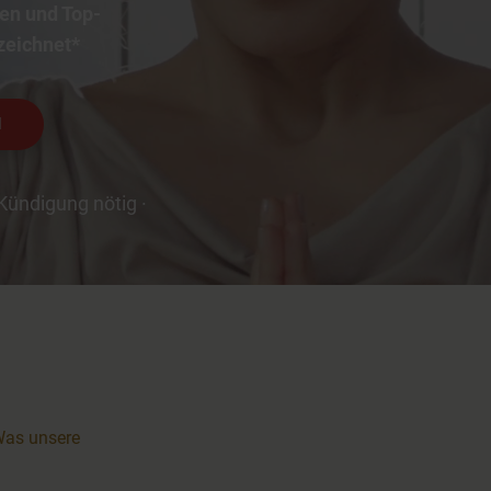
en und Top-
zeichnet*
N
Kündigung nötig ·
as unsere