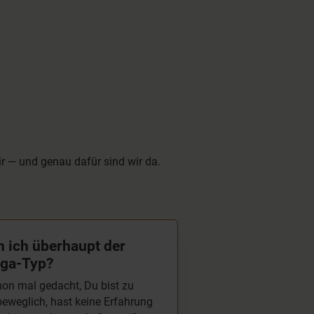
fand den 8-tägigen
man je nach Lust 
Chakra Kurs besonders
Laune und Bedürfn
gut!!!
etwas anderes
ausprobieren. Es m
Freude.
ir — und genau dafür sind wir da.
n ich überhaupt der
ga-Typ?
on mal gedacht, Du bist zu
eweglich, hast keine Erfahrung