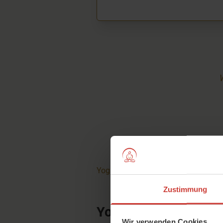
YogaMeHome - Dein Online-Yogastu
Zustimmung
Yoga, das wirklich i
Wir verwenden Cookies.