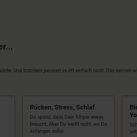
Rückenübungen 20 bis
kann auswählen.
30 Minuten.
Außerdem sind die
Erklärungen sehr gut.
r...
ürde. Und trotzdem passiert es oft einfach nicht. Das kennen w
Rücken, Stress, Schlaf
Bi
Yo
Du spürst, dass Dein Körper etwas
braucht. Aber Du weißt nicht, wo Du
Sch
anfangen sollst.
unb