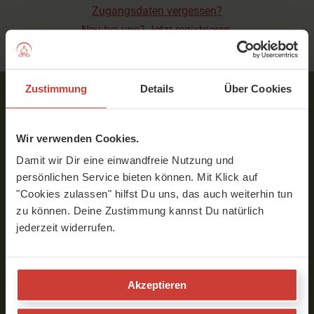
Zugangsdaten vergessen?
Neu bei uns? Jetzt registrieren.
Zustimmung
Details
Über Cookies
Service
Wir verwenden Cookies.
Über YogaMeHome
Damit wir Dir eine einwandfreie Nutzung und
Kontakt
persönlichen Service bieten können. Mit Klick auf
Preise
"Cookies zulassen" hilfst Du uns, das auch weiterhin tun
Gutschein kaufen
zu können. Deine Zustimmung kannst Du natürlich
Team
jederzeit widerrufen.
AGB
Datenschutzrichtlinie
Widerrufsbelehrung
Akzeptieren
Impressum