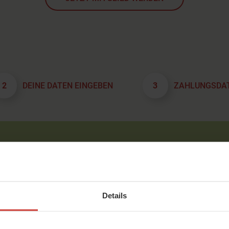
2
DEINE DATEN EINGEBEN
3
ZAHLUNGSDA
Deine Auswahl
Details
Programm:
Starke Knie
Preis:
€ 49
inkl. MwSt.