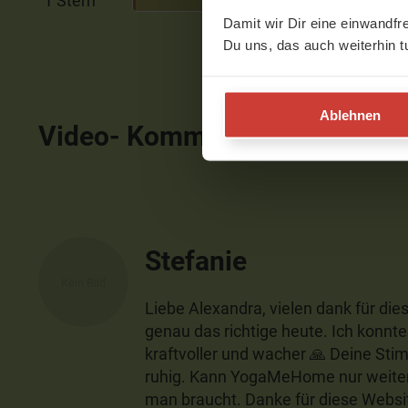
1 Stern
2%
Damit wir Dir eine einwandfr
Du uns, das auch weiterhin t
Ablehnen
Video- Kommentare
ausblen
Stefanie
Liebe Alexandra, vielen dank für di
genau das richtige heute. Ich konnte 
kraftvoller und wacher 🙏 Deine Sti
ruhig. Kann YogaMeHome nur weiter
man braucht. Danke für diese Websit