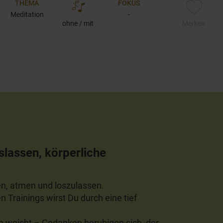
THEMA
FOKUS
Meditation
-
ohne / mit
Merken
slassen, körperliche
gen, atmen und loszulassen.
Trainings wirst Du durch eine tief
 weicht – Gedanken beruhigen sich, der