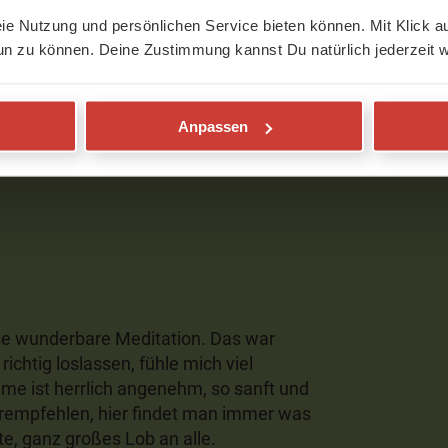
eie Nutzung und persönlichen Service bieten können. Mit Klick au
un zu können. Deine Zustimmung kannst Du natürlich jederzeit w
Anpassen
den
ese wunderbare Meditation. Das war
richtig loslassen, fühle mich viel
mme ist herrlich angenehm, so sanft und
empfehlen, hier findet man immer was
e, ganz großes Lob an alle.