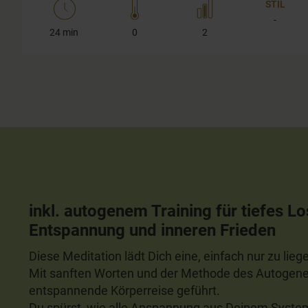
STIL
-
24 min
0
2
inkl. autogenem Training für tiefes Lo
Entspannung und inneren Frieden
Diese Meditation lädt Dich eine, einfach nur zu lie
Mit sanften Worten und der Methode des Autogenen 
entspannende Körperreise geführt.
Du spürst, wie alle Anspannung aus Deinem System