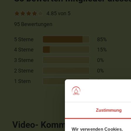
4.85 von 5
95 Bewertungen
5 Sterne
85%
4 Sterne
15%
3 Sterne
0%
2 Sterne
0%
1 Stern
0%
Zustimmung
Video- Kommentare
ausblen
Wir verwenden Cookies.