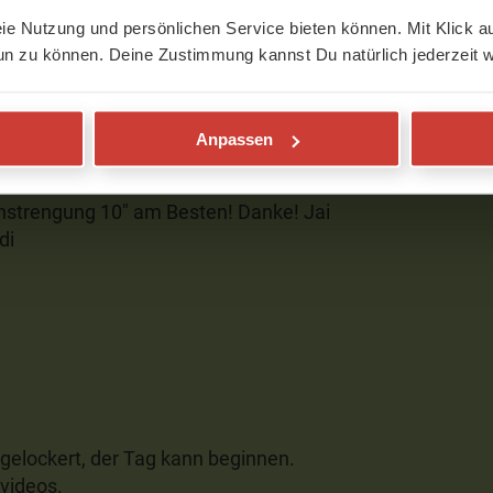
eie Nutzung und persönlichen Service bieten können. Mit Klick au
un zu können. Deine Zustimmung kannst Du natürlich jederzeit w
Anpassen
 wohltuend! Ich liebe deine sanften
nstrengung 10" am Besten! Danke! Jai
di
 gelockert, der Tag kann beginnen.
videos.