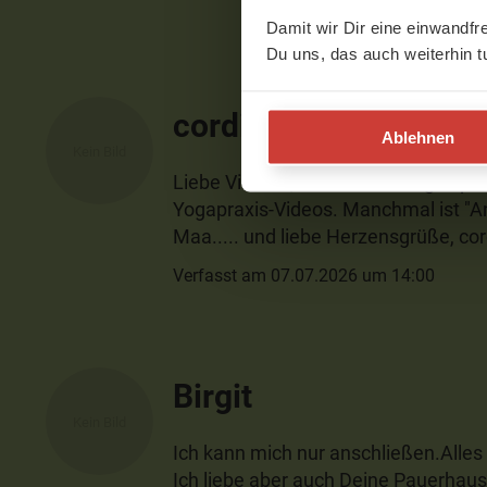
Damit wir Dir eine einwandfr
Du uns, das auch weiterhin t
cordi
Ablehnen
Liebe Victoria, auch am Mittag super
Yogapraxis-Videos. Manchmal ist "A
Maa..... und liebe Herzensgrüße, cor
Verfasst am 07.07.2026 um 14:00
Birgit
Ich kann mich nur anschließen.Alles
Ich liebe aber auch Deine Pauerhaus