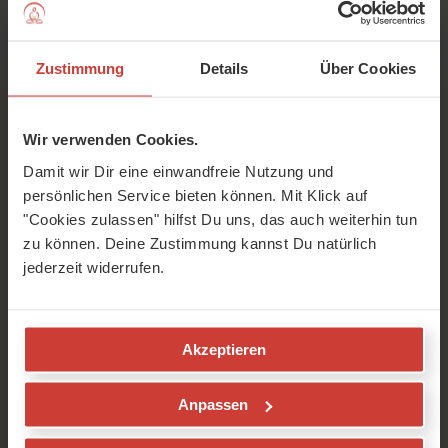
Ich akzeptiere
AGB
,
Datenschutzrichtlinie
, und mein Recht
auf
Widerruf
.
Zustimmung
Details
Über Cookies
TEST STARTEN
Geprüfte Sicherheit
Wir verwenden Cookies.
Damit wir Dir eine einwandfreie Nutzung und
persönlichen Service bieten können. Mit Klick auf
"Cookies zulassen" hilfst Du uns, das auch weiterhin tun
Trusted Shop
zu können. Deine Zustimmung kannst Du natürlich
jederzeit widerrufen.
100% Vertrauen
★ ★ ★ ★ ★
Akzeptieren
4,85
Hervorragend
Anpassen
1237 Bewertungen