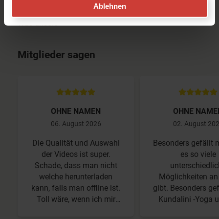
Ablehnen
Was unsere
Mitglieder sagen
OHNE NAMEN
OHNE NAME
06. August 2026
02. August 20
Die Qualität und Auswahl
Besonders gefällt m
der Videos ist super.
es so viele
Schade, dass man nicht
unterschiedli
welche herunterladen
Möglichkeiten an
kann, falls man offline ist.
gibt. Besonders gef
Toll wäre, wenn ich mir
Kundalini -Yoga 
Videos auf einen Termin/
wäre noch besser, 