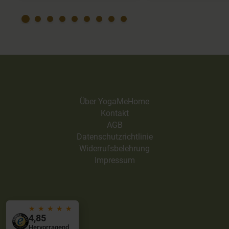
Wochentag legen könnte.
noch mehr Kriyas
Dann kann ich am
würde. Ich ma
Wochenende überlegen, an
besonders ger
welchen Tagen ich mir
Rückenübungen 20
Yoga vornehmen und an
Minuten.
den Wochentagen ploppt
das Video/ das Programm
auf. Auf meinem Handy
klappt die thematische
Über YogaMeHome
Suchfunktion nicht, wenn
Kontakt
ich
AGB
Datenschutzrichtlinie
Widerrufsbelehrung
Impressum
★
★
★
★
★
4,85
Hervorragend