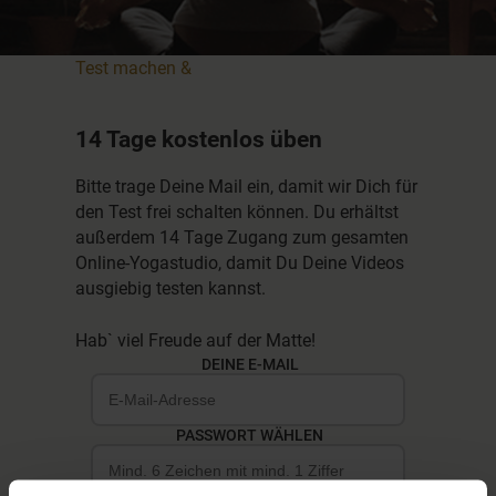
Test machen &
14 Tage kostenlos üben
Bitte trage Deine Mail ein, damit wir Dich für
den Test frei schalten können. Du erhältst
außerdem 14 Tage Zugang zum gesamten
Online-Yogastudio, damit Du Deine Videos
ausgiebig testen kannst.
Hab` viel Freude auf der Matte!
DEINE E-MAIL
PASSWORT WÄHLEN