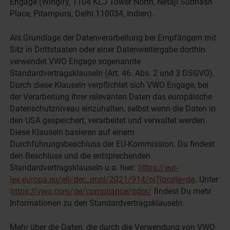
Engage (Wingify, 1104 KLJ Tower North, Netaji Subhash
Place, Pitampura, Delhi 110034, Indien).
Als Grundlage der Datenverarbeitung bei Empfängern mit
Sitz in Drittstaaten oder einer Datenweitergabe dorthin
verwendet VWO Engage sogenannte
Standardvertragsklauseln (Art. 46. Abs. 2 und 3 DSGVO).
Durch diese Klauseln verpflichtet sich VWO Engage, bei
der Verarbeitung Ihrer relevanten Daten das europäische
Datenschutzniveau einzuhalten, selbst wenn die Daten in
den USA gespeichert, verarbeitet und verwaltet werden.
Diese Klauseln basieren auf einem
Durchführungsbeschluss der EU-Kommission. Du findest
den Beschluss und die entsprechenden
Standardvertragsklauseln u.a. hier:
https://eur-
lex.europa.eu/eli/dec_impl/2021/914/oj?locale=de
. Unter
https://vwo.com/de/compliance/gdpr/
findest Du mehr
Informationen zu den Standardvertragsklauseln.
Mehr über die Daten, die durch die Verwendung von VWO