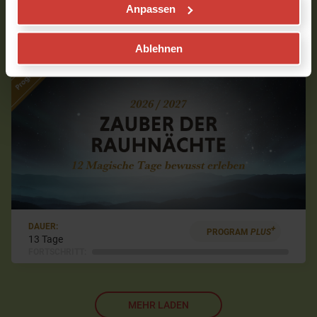
Anpassen
10 Tage
FORTSCHRITT:
Ablehnen
DAUER:
+
PROGRAM
PLUS
13 Tage
FORTSCHRITT:
MEHR LADEN