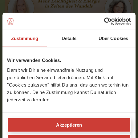
DAUER:
+
Zustimmung
Details
Über Cookies
PROGRAM
PLUS
6 Wochen
FORTSCHRITT:
Wir verwenden Cookies.
Damit wir Dir eine einwandfreie Nutzung und
persönlichen Service bieten können. Mit Klick auf
"Cookies zulassen" hilfst Du uns, das auch weiterhin tun
zu können. Deine Zustimmung kannst Du natürlich
jederzeit widerrufen.
Akzeptieren
DAUER:
FÜR MITGLIEDER GRATIS