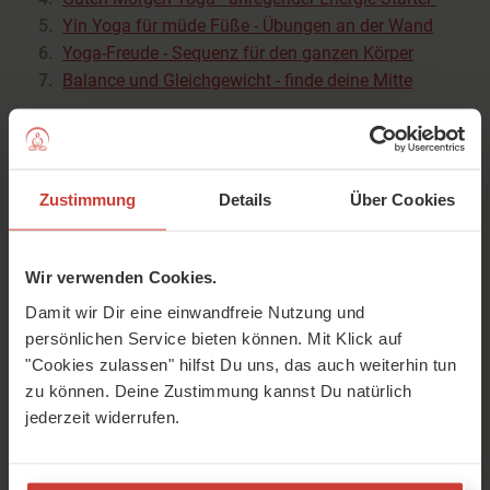
Yin Yoga für müde Füße - Übungen an der Wand
Yoga-Freude - Sequenz für den ganzen Körper
Balance und Gleichgewicht - finde deine Mitte
Woche 4
~
~
Zustimmung
Details
Über Cookies
Yoga für Frühaufsteher - dehnen, atmen, lieben
Kriya für deine Intuition - Macht den Kopf frei
Wir verwenden Cookies.
Abendyoga - Entspannen und loslassen
Damit wir Dir eine einwandfreie Nutzung und
Everybody’s Darling - Yoga für jeden Tag und immer
persönlichen Service bieten können. Mit Klick auf
Herzens-Meditation: kontemplative Meditation für
"Cookies zulassen" hilfst Du uns, das auch weiterhin tun
dein Herz
zu können. Deine Zustimmung kannst Du natürlich
Funky Flow - fordernde Vinyasa Flow Sequenz
jederzeit widerrufen.
Yin Yoga für den Rücken