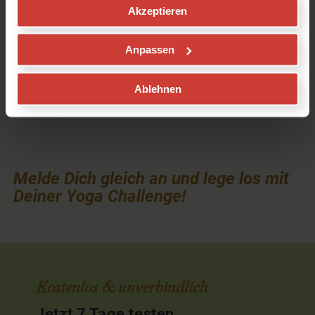
Akzeptieren
Finale
~
~
Anpassen
Kurz & knackig - Yoga-basiertes Training für deine
Fitness
Ablehnen
Stabilität - Mental und körperlich
Melde Dich gleich an und lege los mit
Deiner Yoga Challenge!
Kostenlos & unverbindlich
Jetzt 7 Tage testen