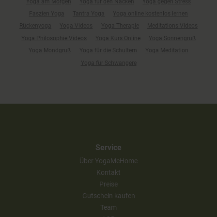
Yoga am Morgen
Yoga für den Nacken
Yoga gegen Stress
Faszien Yoga
Tantra Yoga
Yoga online kostenlos lernen
Rückenyoga
Yoga Videos
Yoga Therapie
Meditations Videos
Yoga Philosophie Videos
Yoga Kurs Online
Yoga Sonnengruß
Yoga Mondgruß
Yoga für die Schultern
Yoga Meditation
Yoga für Schwangere
Service
Über YogaMeHome
Kontakt
Preise
Gutschein kaufen
Team