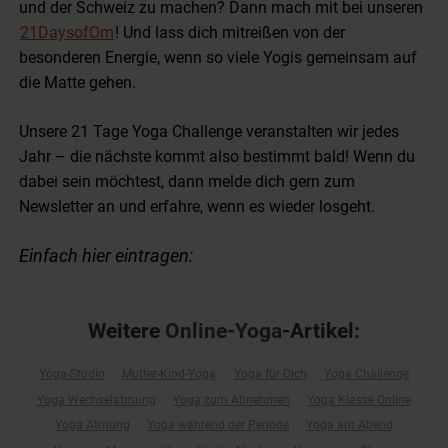
und der Schweiz zu machen? Dann mach mit bei unseren
21DaysofOm
! Und lass dich mitreißen von der
besonderen Energie, wenn so viele Yogis gemeinsam auf
die Matte gehen.
Unsere 21 Tage Yoga Challenge veranstalten wir jedes
Jahr – die nächste kommt also bestimmt bald! Wenn du
dabei sein möchtest, dann melde dich gern zum
Newsletter an und erfahre, wenn es wieder losgeht.
Einfach hier eintragen:
Weitere
Online-Yoga
-Artikel:
Yoga-Studio
Mutter-Kind-Yoga
Yoga für Dich
Yoga Challenge
Yoga Wechselatmung
Yoga zum Abnehmen
Yoga Klasse Online
Yoga Atmung
Yoga während der Periode
Yoga am Abend