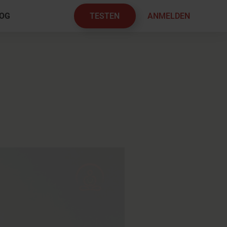
TESTEN
ANMELDEN
OG
×