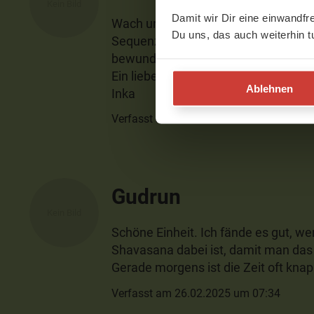
Damit wir Dir eine einwandfr
Wach und bereit für den Tag, so fühl
Du uns, das auch weiterhin t
Sequenz. Vielen lieben Dank auch für 
bewundere, da Du ja immer körperlic
Ein lieber Gruß
Ablehnen
Inka
Verfasst am 03.04.2025 um 08:56
Gudrun
Schöne Einheit. Ich fände es gut, we
Shavasana dabei ist, damit man da
Gerade morgens ist die Zeit oft knap
Verfasst am 26.02.2025 um 07:34