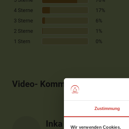
4 Sterne
17%
3 Sterne
6%
2 Sterne
1%
1 Stern
0%
Video- Kommentare
ausblen
Zustimmung
Inka
Wir verwenden Cookies.