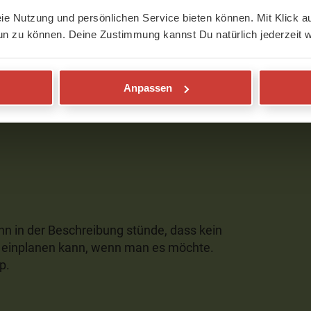
eie Nutzung und persönlichen Service bieten können. Mit Klick au
e ich mich jedesmal nach dieser
un zu können. Deine Zustimmung kannst Du natürlich jederzeit w
die tolle Anleitung, die ich sehr
h dabei bist.
Anpassen
nn in der Beschreibung stünde, dass kein
s einplanen kann, wenn man es möchte.
p.