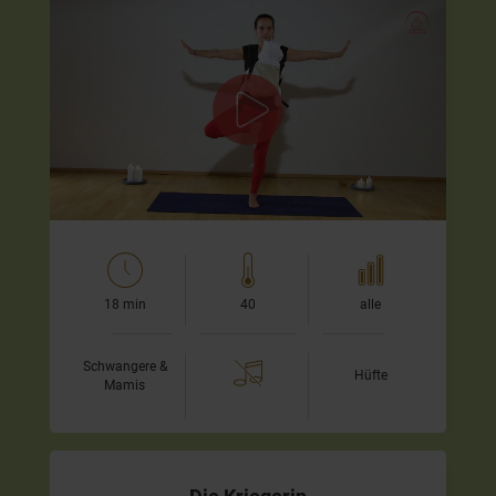
Beckenbodentraining mit Baby
Dieses Video zeigt Dir Übungen zur Rückbildung ab etwa
zwei Monate nach der Geburt. Nochmals steht der
Beckenboden im Zentrum, aber wir werden auch einigen…
18 min
40
alle
Schwangere &
Hüfte
Mamis