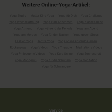
Weitere
Online-Yoga
-Artikel:
Yoga-Studio
Mutter-Kind-Yoga
Yoga für Dich
Yoga Challenge
Yoga Wechselatmung
Yoga zum Abnehmen
Yoga Klasse Online
Yoga Atmung
Yoga während der Periode
Yoga am Abend
Yoga am Morgen
Yoga für den Nacken
Yoga gegen Stress
Faszien Yoga
Tantra Yoga
Yoga online kostenlos lernen
Rückenyoga
Yoga Videos
Yoga Therapie
Meditations Videos
Yoga Philosophie Videos
Yoga Kurs Online
Yoga Sonnengruß
Yoga Mondgruß
Yoga für die Schultern
Yoga Meditation
Yoga für Schwangere
Service