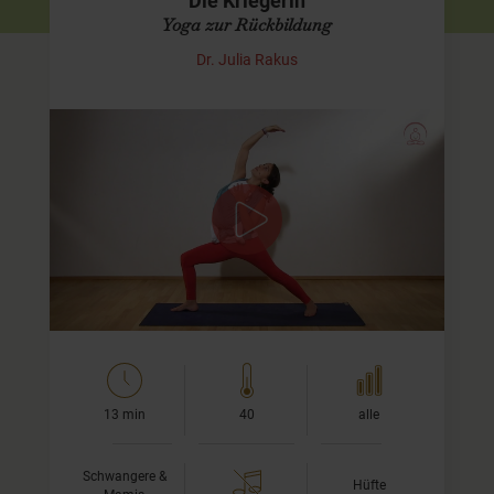
Die Kriegerin
Yoga zur Rückbildung
Dr. Julia Rakus
Beckenboden stärken mit Deinem Baby in
der Trage
In diesem Yoga-Video für Mama und Baby kommen viele
stehende Übungen und Kriegervariationen vor, ganz
einfach weil diese am besten umzusetzen sind,…
13 min
40
alle
Schwangere &
Hüfte