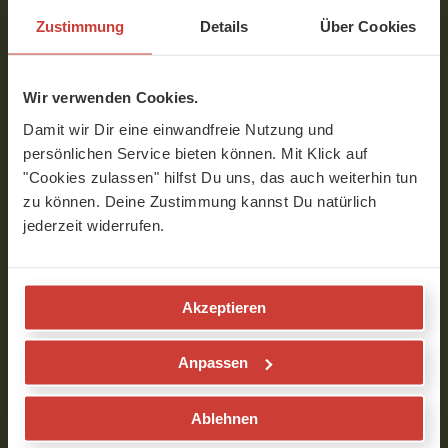
Zustimmung
Details
Über Cookies
Komm mit auf Schatzsuche
Diese Kinderyoga-Video richtet sich an Kids zwischen ca.
5 und 8 Jahren UND ihre Mamas oder Papas. Als
Wir verwenden Cookies.
bettelarme Piraten stechen wir zunächst mit unserem
Ruderboot in See…
Damit wir Dir eine einwandfreie Nutzung und
persönlichen Service bieten können. Mit Klick auf
"Cookies zulassen" hilfst Du uns, das auch weiterhin tun
zu können. Deine Zustimmung kannst Du natürlich
jederzeit widerrufen.
22 min
30
alle
Akzeptieren
Yoga-Klassen
Kinder-Yoga
Anpassen
Ablehnen
Reise in den Wald