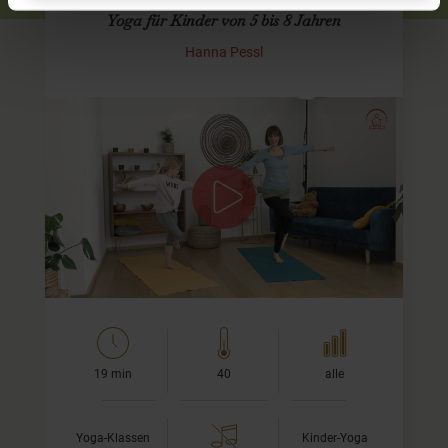
Yoga für Kinder von 5 bis 8 Jahren
Hanna Pessl
Mit dem fliegenden Teppich durch den
Wald
Unsere Yogamatte wird bei dieser
Kinderyoga
Einheit
zum fliegenden Teppich und damit fliegen wir durch den
Wald. Dabei erleben wir allerhand Abenteuer. Ihr…
19 min
40
alle
Yoga-Klassen
Kinder-Yoga