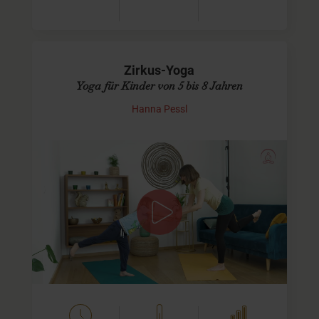
Zirkus-Yoga
Yoga für Kinder von 5 bis 8 Jahren
Hanna Pessl
Manege frei!
Heute geht`s in den Zirkus. Wir fahren mit dem Zirkus-
Zug, schnuppern und futtern Popcorn und schlüpfen in
verschiedene Rollen. Zum Beispiel dürfen die Kinder auf
ihren Mama- ode…