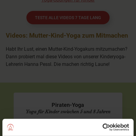
TESTE ALLE VIDEOS 7 TAGE LANG
Videos: Mutter-Kind-Yoga zum Mitmachen
Habt Ihr Lust, einen Mutter-Kind-Yogakurs mitzumachen?
Dann probiert mal diese Videos von unserer Kinderyoga-
Lehrerin Hanna Pessl. Die machen richtig Laune!
Piraten-Yoga
Yoga für Kinder zwischen 5 und 8 Jahren
Hanna Pessl