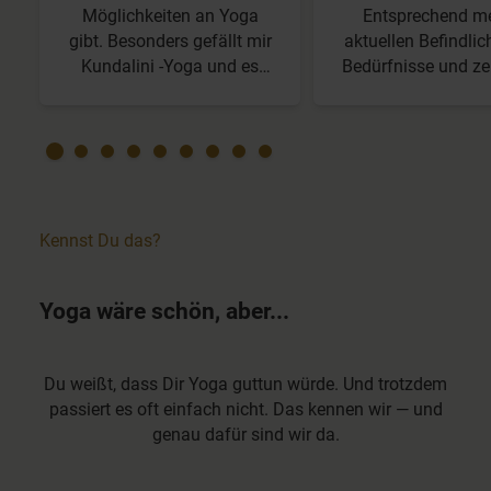
Möglichkeiten an Yoga
Entsprechend me
gibt. Besonders gefällt mir
aktuellen Befindlic
Kundalini -Yoga und es
Bedürfnisse und zei
wäre noch besser, wenn es
Ressourcen macht 
noch mehr Kriyas geben
Vorschläge und ic
würde. Ich mache
auswählen. Auß
besonders gerne
sind die Erklärung
Rückenübungen 20 bis 30
gut.
Minuten.
Kennst Du das?
Yoga wäre schön, aber...
Du weißt, dass Dir Yoga guttun würde. Und trotzdem
passiert es oft einfach nicht. Das kennen wir — und
genau dafür sind wir da.