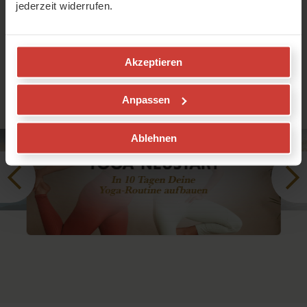
jederzeit widerrufen.
Strukturiert weiterkommen
Yoga-Programme zu jedem Thema
Akzeptieren
Anpassen
Ablehnen