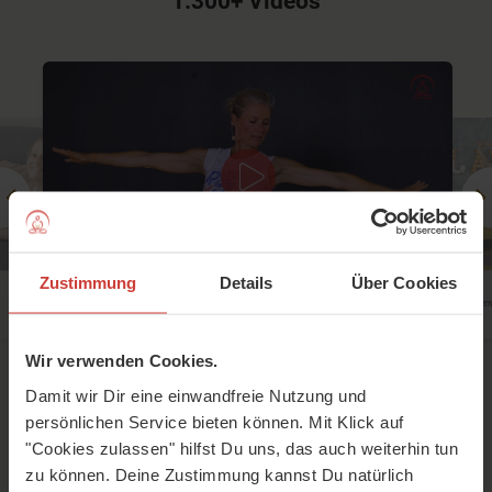
1.300+ Videos
Zustimmung
Details
Über Cookies
YOGA QUICKIE
15 Minuten am Morgen
VINYASA
Nancy Krüger
Knackiger Flow für jeden Morgen mit
Wir verwenden Cookies.
Bitta Boerger
Damit wir Dir eine einwandfreie Nutzung und
persönlichen Service bieten können. Mit Klick auf
"Cookies zulassen" hilfst Du uns, das auch weiterhin tun
zu können. Deine Zustimmung kannst Du natürlich