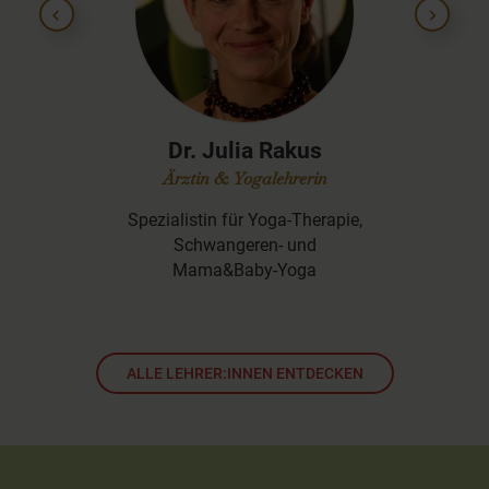
thes
Dr. Julia Rakus
rin &
Ärztin & Yogalehrerin
tin
Spezialistin für Yoga-Therapie,
Spezia
me zu
Schwangeren- und
ng
Mama&Baby-Yoga
ALLE LEHRER:INNEN ENTDECKEN