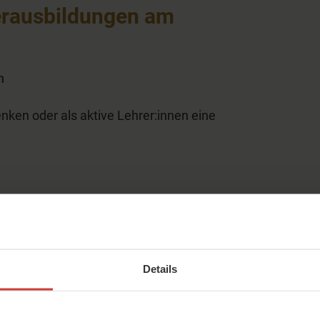
erausbildungen am
n
nken oder als aktive Lehrer:innen eine
 / Aussen
Details
n