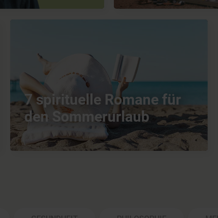
7 spirituelle Romane für
den Sommerurlaub