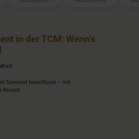
GESUNDHEIT
PHILOSOPHIE
ME
nt in der TCM: Wenn's
d
dheit
im Sommer beeinflusst – mit
n Rezept.