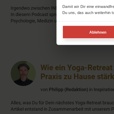
Damit wir Dir eine einwandfr
Irgendwo zwischen INNEN und AUSSEN liegt der Sc
Du uns, das auch weiterhin t
In diesem Podcast spreche ich mit Menschen aus d
Psychologie, Medizin und Forschung über die eine 
Ablehnen
Wie ein Yoga-Retreat 
Praxis zu Hause stärk
von
Philipp (Redaktion)
in
Inspiratio
Alles, was Du für Dein nächstes Yoga-Retreat brau
Artikel entstand in Zusammenarbeit mit unserem P