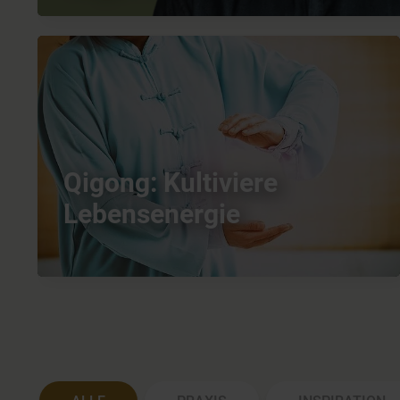
Qigong: Kultiviere
Lebensenergie