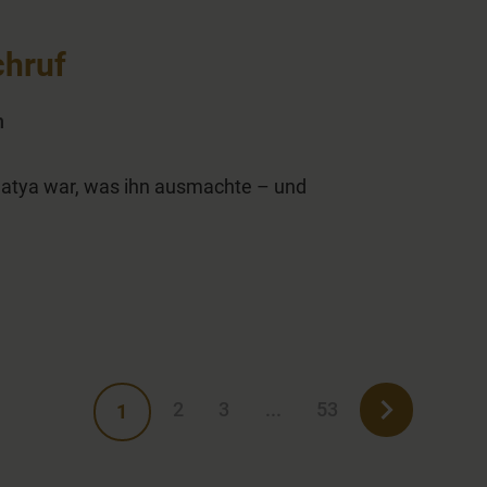
chruf
n
 Satya war, was ihn ausmachte – und
2
3
...
53
1