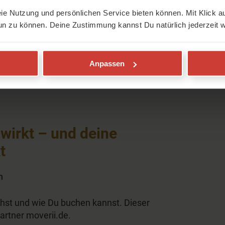
eie Nutzung und persönlichen Service bieten können. Mit Klick au
hlüssel zum Glück verborgen. Aber wo?
un zu können. Deine Zustimmung kannst Du natürlich jederzeit w
en Bereichen Yoga, Meditation,
große Frage:
Anpassen
wirkt – und deine
t
n
chst und wie Du buchen kannst. Dieser
artner moverii.de.