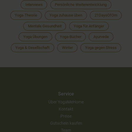
Interviews
Persönliche Weiterentwicklung
Yoga-Theorie
Yoga zuhause üben
21DaysOfOm
Mentale Gesundheit
Yoga für Anfänger
Yoga Übungen
Yoga-Bücher
Ayurveda
Yoga & Gesellschaft
Winter
Yoga gegen Stress
Service
Über YogaMeHome
Kontakt
Preise
Gutschein kaufen
Team