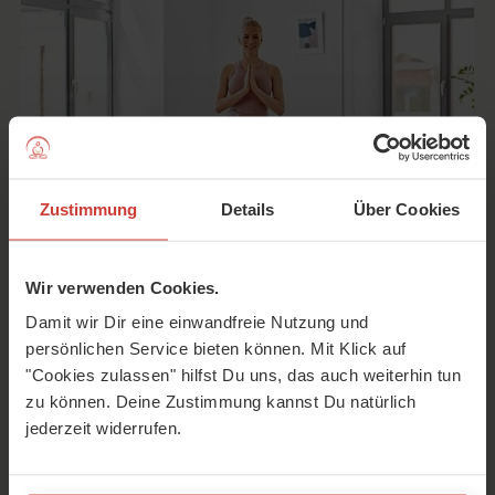
Zustimmung
Details
Über Cookies
Wir verwenden Cookies.
Standhaft, geerdet und in sich ruhend – diese Qualitäten
Damit wir Dir eine einwandfreie Nutzung und
üben wir in der Baum Yoga-Pose. Worauf Du beim Üben
persönlichen Service bieten können. Mit Klick auf
achten solltest, erfährst Du in dieser Anleitung. Kennst Du
"Cookies zulassen" hilfst Du uns, das auch weiterhin tun
schon diese Tipps für Balance und Variationen?
zu können. Deine Zustimmung kannst Du natürlich
jederzeit widerrufen.