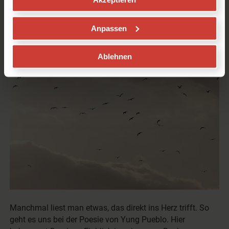
von
Elena Patzer (Redaktion)
in
Anpassen
Inspiration
und
Rezensionen
Ablehnen
Manchmal liest man etwas, das direkt ins Herz trifft. So
geht es uns bei der Poesie von Yung Pueblo. Hier