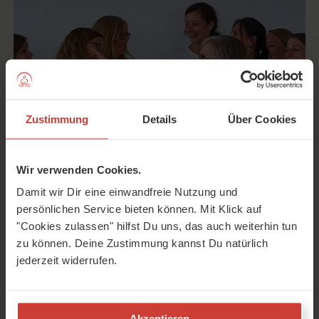
Zustimmung
Details
Über Cookies
Wir verwenden Cookies.
"Unser Ziel ist, die Kraft von Yoga dorthin zu bringen, wo
Damit wir Dir eine einwandfreie Nutzung und
sie dringend gebraucht wird". Interview mit Cornelia
persönlichen Service bieten können. Mit Klick auf
Brammen, Gründerin von YOGAHILFT.
"Cookies zulassen" hilfst Du uns, das auch weiterhin tun
zu können. Deine Zustimmung kannst Du natürlich
jederzeit widerrufen.
11 heilsame Gedichte von Yung
Pueblo
Akzeptieren