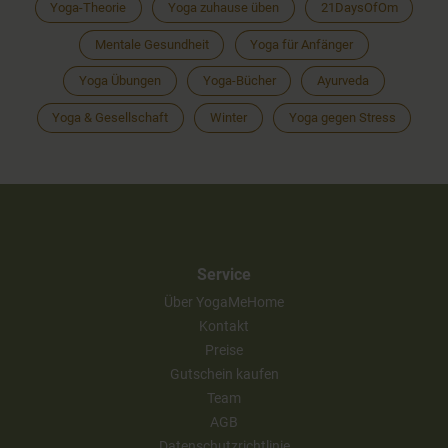
Yoga-Theorie
Yoga zuhause üben
21DaysOfOm
Mentale Gesundheit
Yoga für Anfänger
Yoga Übungen
Yoga-Bücher
Ayurveda
Yoga & Gesellschaft
Winter
Yoga gegen Stress
Service
Über YogaMeHome
Kontakt
Preise
Gutschein kaufen
Team
AGB
Datenschutzrichtlinie