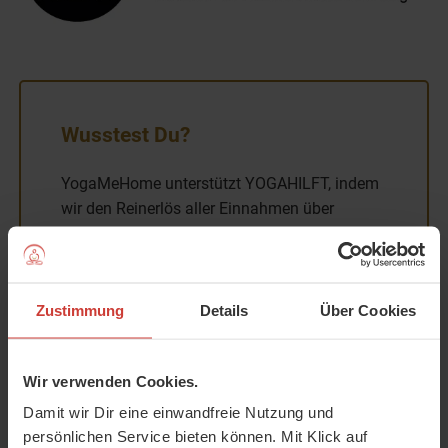
Wusstest Du?
YogaMeHome unterstützt YOGAHILFT, indem
wir den Reinerlös aller Einnahmen über
unseren Newsletter "Die weite Welt des Yoga"
an YOGAHILFT spenden. Dieser Newsletter
berichtet über Wissenswertes aus der
gesamten Yoga-Community. Wenn Du ihn
Zustimmung
Details
Über Cookies
beziehen möchtest, registriere Dich hier
kostenlos und Du erhältst ihn automatisch.
Wir verwenden Cookies.
Wenn Du bereits registriert bist, kannst Du bei
"
Meine Daten
" auswählen, welche Newsletter
Damit wir Dir eine einwandfreie Nutzung und
Du von uns bekommen möchtest.
persönlichen Service bieten können. Mit Klick auf