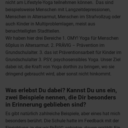
nicht am Lifestyle-Yoga teilnehmen können. Das sind
beispielsweise Menschen mit Langzeitdepressionen,
Menschen in Altersarmut, Menschen im Strafvollzug oder
auch Kinder in Multiproblemlagen, meist aus
benachteiligten Stadtteilen.
Wir haben hier drei Bereiche 1. OMY! Yoga für Menschen
60plus in Altersarmut. 2. PRÄVIG – Prävention im
Grundschulalter. 3. das ist Präventionsarbeit für Kinder im
Grundschulalter 3. PSY, psychosensibles Yoga. Unser Ziel
dabei ist, die Kraft von Yoga dorthin zu bringen, wo sie
dringend gebraucht wird, aber sonst nicht hinkommt.
Was erlebst Du dabei? Kannst Du uns ein,
zwei Beispiele nennen, die Dir besonders
in Erinnerung geblieben sind?
Es gibt natürlich zahlreiche Beispiele, aber eines hat mich
besonders berührt. Die Schule hatte im Feedback mit der
Einrichtung, in der wir PrÄViG anbieten, davon erzählt: Ein