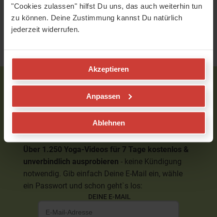
"Cookies zulassen" hilfst Du uns, das auch weiterhin tun
Meine Daten
zu können. Deine Zustimmung kannst Du natürlich
jederzeit widerrufen.
Akzeptieren
Neu bei uns?
Anpassen
Mutter-Element: Blog-Artikel
Ablehnen
Plugin - blog-cta-7t-RegPlugin
Über 1.250 Yoga-Videos für 7 Tage kostenlos &
unverbindlich ausprobieren
- keine Kündigung
notwendig. Gib einfach Deine E-Mail ein, wähle
ein Passwort und schon geht`s los:
DEINE E-MAIL