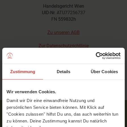
Handelsgericht Wien
UID-Nr.
ATU77256737
FN
559832h
Zu unseren AGB
Zur Datenschutzrichtlinie
Design, Konzeption und technische
Umsetzung
Zustimmung
Details
Über Cookies
Various Interactive GmbH
Wir verwenden Cookies.
Damit wir Dir eine einwandfreie Nutzung und
persönlichen Service bieten können. Mit Klick auf
"Cookies zulassen" hilfst Du uns, das auch weiterhin tun
zu können. Deine Zustimmung kannst Du natürlich
Service