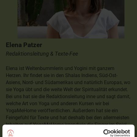
Elena Patzer
Redaktionsleitung & Texte-Fee
Elena ist Weltenbummlerin und Yogini mit ganzem
Herzen. Ihr findet sie in den Shalas Indiens, Süd-Ost-
Asiens, Nord- und Südamerikas und natürlich Europas, wo
sie Yoga übt und die weite Welt der Spiritualität erkundet.
Bei uns hat sie die Redaktionsleitung inne und sagt damit,
welche Art von Yoga und anderen Kursen wir bei
YogaMeHome veröffentlichen. Außerdem hat sie ein
Feingefühl für Texte und hat deshalb bei den allermeisten
Inhalten auf YogaMeHome irgendwie die Finger im Spiel
gehabt.