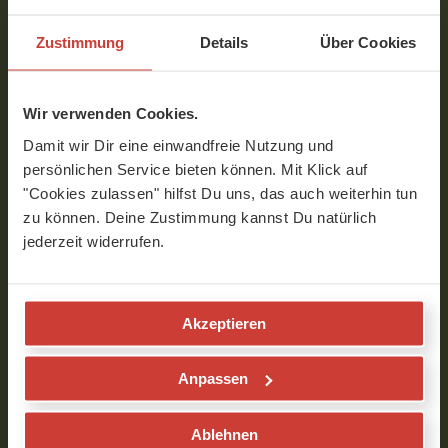
Zustimmung
Details
Über Cookies
Wir verwenden Cookies.
Damit wir Dir eine einwandfreie Nutzung und
persönlichen Service bieten können. Mit Klick auf
"Cookies zulassen" hilfst Du uns, das auch weiterhin tun
zu können. Deine Zustimmung kannst Du natürlich
jederzeit widerrufen.
Melanie Beran
Videoschnitt,Texte & Verbindungsglied
Akzeptieren
Melanie ist für YogaMeHome wie der Atem für die Asana-
Anpassen
Praxis. Sie verbindet alles und sorgt für einen fließenden
Ablauf. Ohne sie würde YogaMeHome immer mal wieder
die Luft ausgehen. Sie ist Assistenz bei Interviews,
Ablehnen