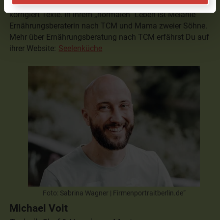
schneidet Videos, wenns mal schnell gehen muss und
korrigiert Texte. In ihrem „normalen“ Leben ist Melanie
Ernährungsberaterin nach TCM und Mama zweier Söhne.
Mehr über Ernährungsberatung nach TCM erfährst Du auf
ihrer Website:
Seelenküche
Foto: Sabrina Wagner | Firmenportraitberlin.de“
Michael Voit