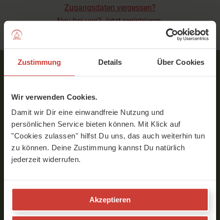
Zugangsdaten vergessen?
Neu bei uns? Jetzt registrieren.
Zustimmung
Details
Über Cookies
Service
Wir verwenden Cookies.
Über YogaMeHome
Damit wir Dir eine einwandfreie Nutzung und
Kontakt
persönlichen Service bieten können. Mit Klick auf
Preise
"Cookies zulassen" hilfst Du uns, das auch weiterhin tun
Gutschein kaufen
zu können. Deine Zustimmung kannst Du natürlich
Team
jederzeit widerrufen.
AGB
Datenschutzrichtlinie
Widerrufsbelehrung
Akzeptieren
Impressum