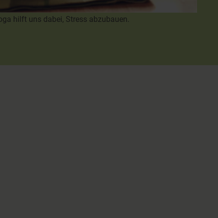
ga hilft uns dabei, Stress abzubauen.