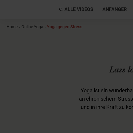
ALLE VIDEOS
ANFÄNGER
Home
›
Online Yoga
›
Yoga gegen Stress
Lass l
Yoga ist ein wunderba
an chronischem Stress
und in ihre Kraft zu 