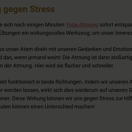
 gegen Stress
ie sich nach einigen Minuten
Yoga-Atmung
sofort entspan
-Übungen ein wirkungsvolles Werkzeug, um unser Inneres
ass unser Atem direkt mit unseren Gedanken und Emotion
d das, wenn jemand weint: Die Atmung ist dann stoßartig 
in der Atmung. Hier wird sie flacher und schneller.
ffekt funktioniert in beide Richtungen. Indem wir unseren
er werden lassen, wirkt sich dies wiederum auf unseren G
ener. Diese Wirkung können wir uns gegen Stress zur Hil
inuten können einen Unterschied machen!