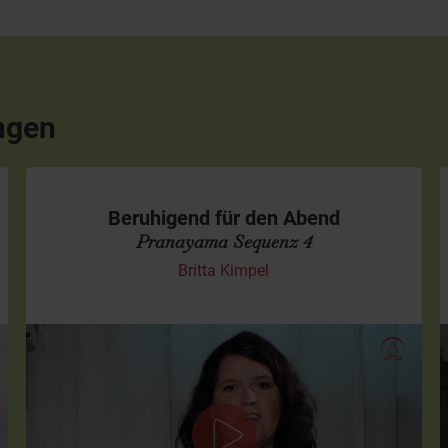
ngen
Beruhigend für den Abend
Pranayama Sequenz 4
Britta Kimpel
Pranayama am Abend
Diese Pranayama-Sequenz unterstützt Dich dabei
abends einen angenehmen Abschluss des Tages zu