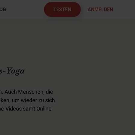
TESTEN
ANMELDEN
OG
×
ss-Yoga
en. Auch Menschen, die
ken, um wieder zu sich
ne-Videos samt Online-