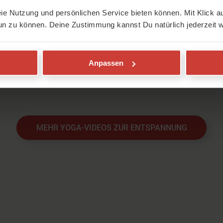
eie Nutzung und persönlichen Service bieten können. Mit Klick au
un zu können. Deine Zustimmung kannst Du natürlich jederzeit w
Meditation &
Angst , Stress
Entspannung
Anpassen
MEHR YOGA-VIDEOS ZUR ENTSPANNUNG