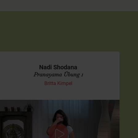
Nadi Shodana
Pranayama Übung 1
Britta Kimpel
Wechselatmung - Nadi Shodana
Hinweis:
Dies ist ein Praxis-Video. Wenn Du Nadhi
Shodana noch nicht kennst, dann schau Dir bitte