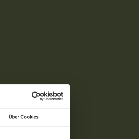
Über Cookies