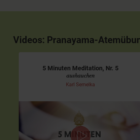
Videos: Pranayama-Atemübu
5 Minuten Meditation, Nr. 5
aushauchen
Karl Semelka
Die Ruhe liegt im Ausatmen
In dieser kleinen Meditation fühlen wir der besonderen
Ruhe nach, die entsteht, wenn du Deinen Atem ganz