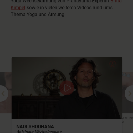
Yoga Wechselatmung von Pranayama-Expertin
Britta
Kimpel
sowie in vielen weiteren Videos rund ums
Thema Yoga und Atmung.
WECHSELATMUN
Nadi Shodana
NADI SHODHANA
Britta Kimpel
Anleitung Wechselatmung