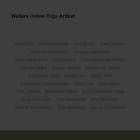
Weitere
Online-Yoga
-Artikel:
Yoga-Studio
Mutter-Kind-Yoga
Yoga für Dich
Yoga Challenge
Yoga Wechselatmung
Yoga zum Abnehmen
Yoga Klasse Online
Yoga Atmung
Yoga während der Periode
Yoga am Abend
Yoga am Morgen
Yoga für den Nacken
Yoga gegen Stress
Faszien Yoga
Tantra Yoga
Yoga online kostenlos lernen
Rückenyoga
Yoga Videos
Yoga Therapie
Meditations Videos
Yoga Philosophie Videos
Yoga Kurs Online
Yoga Sonnengruß
Yoga Mondgruß
Yoga für die Schultern
Yoga Meditation
Yoga für Schwangere