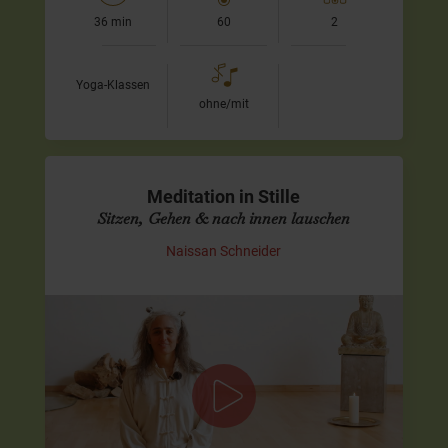
36 min
60
2
Yoga-Klassen
ohne/mit
Meditation in Stille
Sitzen, Gehen & nach innen lauschen
Naissan Schneider
Finde Ruhe im Wechsel aus stiller
Meditation und achtsamem Gehen
In dieser Meditation lade ich Dich ein, nach innen zu
lauschen und immer mehr in die Stille zu finden. Wir
beginnen im Sitzen,…