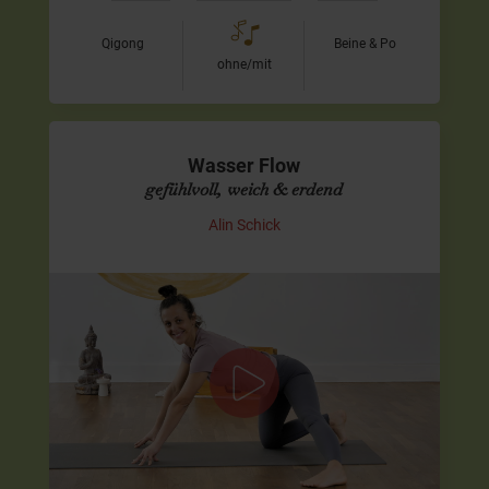
Qigong
Beine & Po
ohne/mit
Wasser Flow
gefühlvoll, weich & erdend
Alin Schick
Weich fließen & Gefühle in Balance
bringen
In dieser Praxis lade ich Dich ein, Dich mit der Qualität
des Wassers zu verbinden – weich, durchlässig und
gleichzeitig tief fühlend. Die Bewegungen sind…