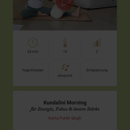
lade ich Dich ein, Dich ganz bewusst tragen zu lassen
und in die…
34 min
10
2
Yoga-Klassen
Entspannung
ohne/mit
Kundalini Morning
für Energie, Fokus & innere Stärke
Karta Purkh Singh