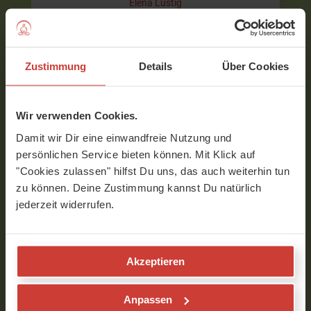
Elena Lustig
Zustimmung
Details
Über Cookies
Kräftigender Flow für Muskeln, Knochen &
Balance – besonders in den
Wechseljahren
In dieser kraftvollen Yoga-Praxis lade ich Dich ein, Deine
Wir verwenden Cookies.
Muskulatur gezielt zu stärken und Deinen Körper zu…
Damit wir Dir eine einwandfreie Nutzung und
persönlichen Service bieten können. Mit Klick auf
"Cookies zulassen" hilfst Du uns, das auch weiterhin tun
zu können. Deine Zustimmung kannst Du natürlich
jederzeit widerrufen.
39 min
70
2
Akzeptieren
Wechseljahre ,
Yoga-Klassen
Fitness
ohne/mit
Anpassen