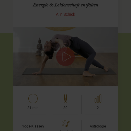
Energie & Leidenschaft entfalten
Alin Schick
Lebendiger und dynamischer Flow mit
ruhigen Momenten zum Innehalten
In diesem dynamischen Flow lade ich Dich ein, Dein
inneres Feuer zu entfachen und Deine Energie bewusst in
Bewegung zu bringen.…
31 min
80
2
Yoga-Klassen
Astrologie