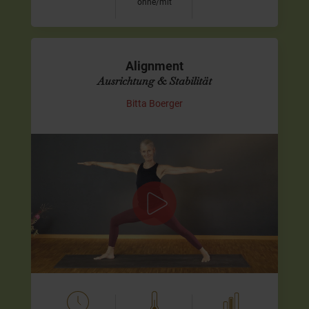
ohne/mit
Alignment
Ausrichtung & Stabilität
Bitta Boerger
Klarheit, Länge und Stabilität durch
präzise Ausrichtung
In dieser Yoga-Praxis lade ich Dich ein, Dich bewusst mit
Deiner Ausrichtung im Körper zu beschäftigen und mehr
Stabilität und Klarheit in…