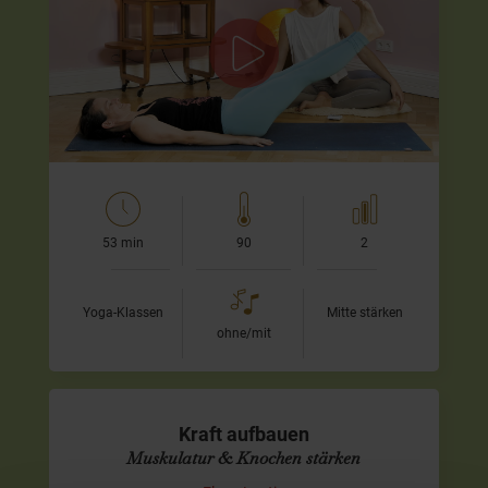
stärken
In dieser relativ intensiven Kundalini-Praxis lade ich Dich
ein, tief in Deine Körpermitte einzutauchen und Deine
innere Kraft zu aktivieren. Die Nabhi…
53 min
90
2
Yoga-Klassen
Mitte stärken
ohne/mit
Kraft aufbauen
Muskulatur & Knochen stärken