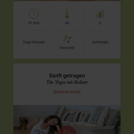
31 min
40
2
Yoga-Klassen
Astrologie
ohne/mit
Sanft getragen
Yin Yoga mit Bolster
Stefanie Arend
Eine nährende Yin-Praxis zum Loslassen –
auch wenn Du wenig Zeit hast
In dieser ruhigen Yin-Yoga-Praxis für den ganzen Körper