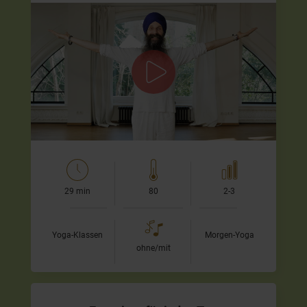
Starte den Tag in Deiner Kraft
In dieser kraftvollen Kundalini-Morgenpraxis lade ich Dich
ein, Deine Energie direkt nach dem Aufstehen in
Bewegung zu bringen und Dich bewusst für den Tag…
29 min
80
2-3
Yoga-Klassen
Morgen-Yoga
ohne/mit