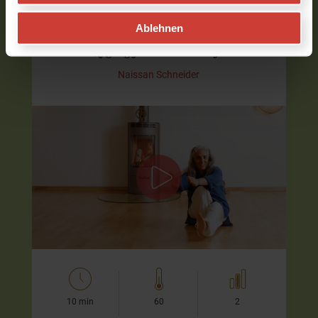
Ablehnen
Starke Beine & stabiler Stand
Qigong für mehr Beinkraft
Naissan Schneider
Aktivierende Qigong-Praxis für mehr Kraft,
Erdung & Standfestigkeit
In dieser kraftvollen Qi-Gong-Einheit lade ich Dich ein,
Deine Beine zu stärken und eine stabile Verbindung zum
Boden aufzubauen.…
10 min
60
2