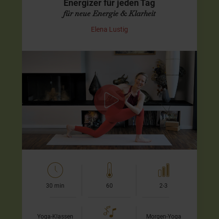
Energizer für jeden Tag
für neue Energie & Klarheit
Elena Lustig
Aktivierender Flow für morgens oder
zwischendurch
In dieser aktivierenden Praxis lade ich Dich ein, Dein
Energielevel bewusst anzuheben und Deinen Körper
wieder in Bewegung zu bringen. Mit…
30 min
60
2-3
Yoga-Klassen
Morgen-Yoga