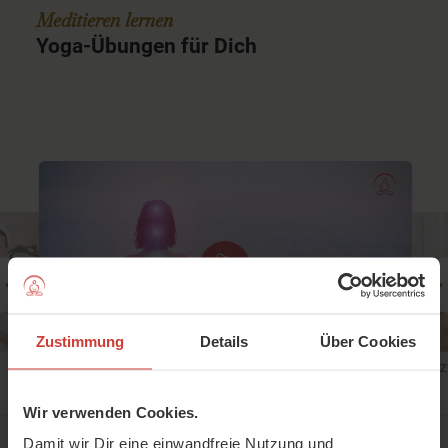
Meditieren lernen
Yoga-Übungen für Dich
Zustimmung
Details
Über Cookies
ÖFFNE DEIN HERZ
Meditation
CHAKRA MEDITATION
Lis Mitterrutzner
Wir verwenden Cookies.
Energiezentren erfahren
Jana Erdmann
Damit wir Dir eine einwandfreie Nutzung und