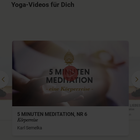
Yoga-Videos für Dich
DIE KLEINE LIEBE
Liebes-Meditation
5 MINUTEN MEDITATION, NR 6
Dr. Julia Rakus
Körperreise
Karl Semelka