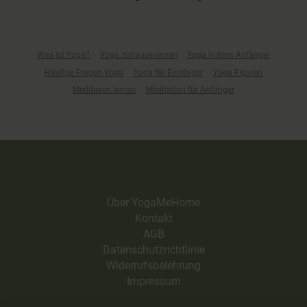
Was ist Yoga?
Yoga zuhause lernen
Yoga Videos Anfänger
Häufige Fragen Yoga
Yoga für Einsteiger
Yoga Figuren
Meditieren lernen
Meditation für Anfänger
Über YogaMeHome
Kontakt
AGB
Datenschutzrichtlinie
Widerrufsbelehrung
Impressum