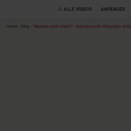
ALLE VIDEOS
ANFÄNGER
Home
›
Blog
›
"Machen statt reden!" - Interview mit citizen2be-Grü