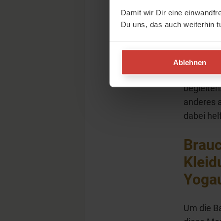
am H
Damit wir Dir eine einwandfr
Du uns, das auch weiterhin t
Ich habe 
mehr nur 
muss doc
Ablehnen
Deutschun
begleiten
anderes a
dabei hel
Brauc
Kleid
Yogau
Um die Ba