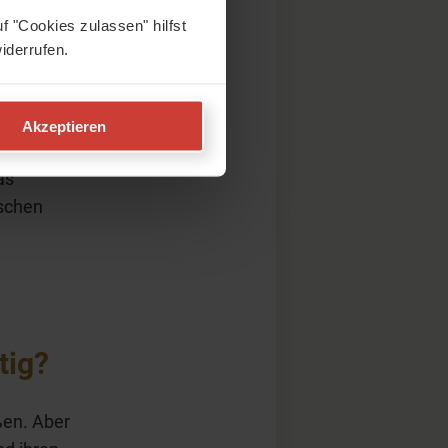
f "Cookies zulassen" hilfst
iderrufen.
 nicht
ln: „Da
Akzeptieren
u
as
nschen
tig?
ßen. Aber