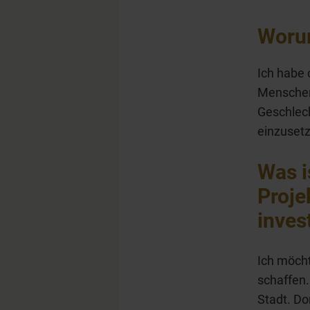
Worum
Ich habe 
Menschen,
Geschlech
einzuset
Was i
Proje
inves
Ich möcht
schaffen.
Stadt. Do