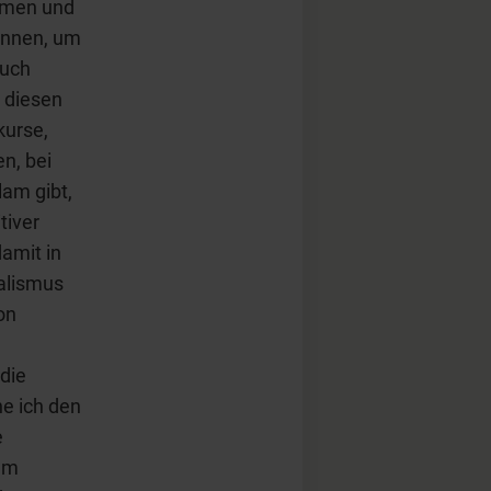
ommen und
önnen, um
auch
 diesen
kurse,
n, bei
lam gibt,
tiver
amit in
talismus
on
die
he ich den
e
zum