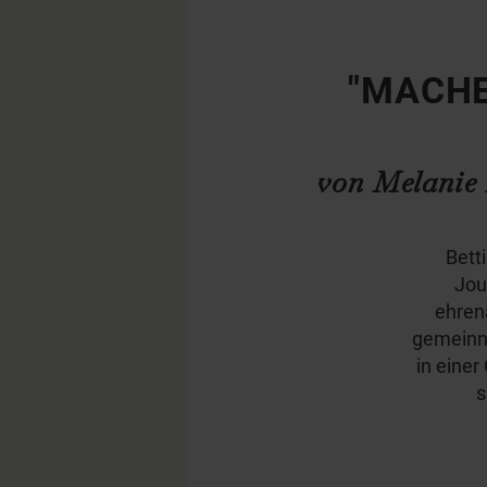
"MACHE
von Melanie 
Betti
Jour
ehrena
gemeinnü
in eine
s