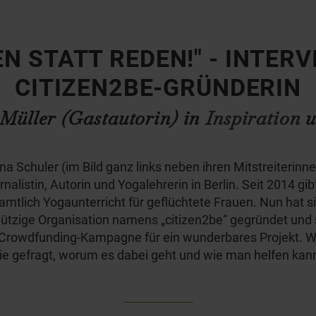
N STATT REDEN!" - INTERV
CITIZEN2BE-GRÜNDERIN
Müller (Gastautorin) in
Inspiration
u
na Schuler (im Bild ganz links neben ihren Mitstreiterinne
nalistin, Autorin und Yogalehrerin in Berlin. Seit 2014 gib
mtlich Yogaunterricht für geflüchtete Frauen. Nun hat si
tzige Organisation namens „citizen2be“ gegründet un
r Crowdfunding-Kampagne für ein wunderbares Projekt. W
ie gefragt, worum es dabei geht und wie man helfen kan