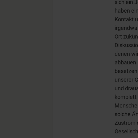
sich ein 
haben ein
Kontakt u
irgendwan
Ort zukü
Diskussio
denen wir
abbauen k
besetzen.
unserer G
und drau
komplett 
Menschen 
solche Än
Zustrom d
Gesellsch