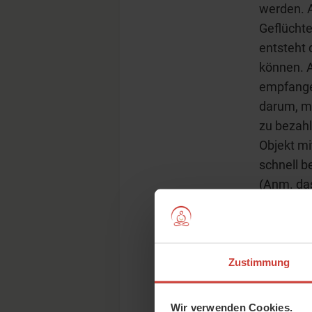
werden. A
Geflüchte
entsteht 
können. A
empfangen
darum, mi
zu bezahl
Objekt mi
schnell be
(Anm. das
Spenden s
Du un
Zustimmung
hast 
gesch
Wir verwenden Cookies.