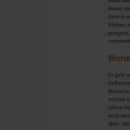
diese Men
Besitz ve
dann in u
können, w
geeignet,
vermittel
Worum
Es geht 
Geflüchte
Menschen 
möchte ic
offene Kl
auch dan
üben. Vie