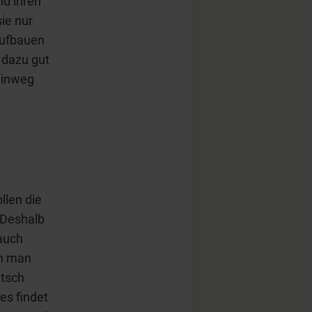
nd ihren
sie nur
aufbauen
 dazu gut
 hinweg
llen die
 Deshalb
auch
nn man
utsch
es findet