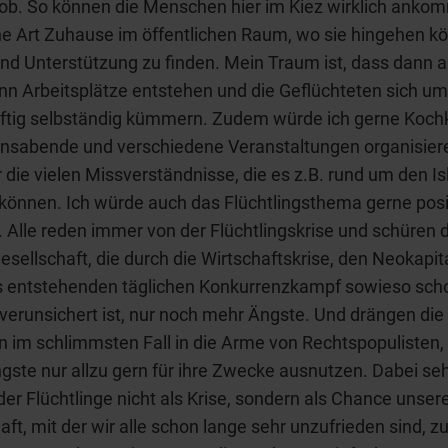
Job. So können die Menschen hier im Kiez wirklich ank
e Art Zuhause im öffentlichen Raum, wo sie hingehen k
nd Unterstützung zu finden. Mein Traum ist, dass dann 
n Arbeitsplätze entstehen und die Geflüchteten sich um
nftig selbständig kümmern. Zudem würde ich gerne Koch
nsabende und verschiedene Veranstaltungen organisiere
 die vielen Missverständnisse, die es z.B. rund um den Is
önnen. Ich würde auch das Flüchtlingsthema gerne posi
 Alle reden immer von der Flüchtlingskrise und schüren d
esellschaft, die durch die Wirtschaftskrise, den Neokapi
s entstehenden täglichen Konkurrenzkampf sowieso sch
verunsichert ist, nur noch mehr Ängste. Und drängen die
im schlimmsten Fall in die Arme von Rechtspopulisten, 
gste nur allzu gern für ihre Zwecke ausnutzen. Dabei se
er Flüchtlinge nicht als Krise, sondern als Chance unser
aft, mit der wir alle schon lange sehr unzufrieden sind, 