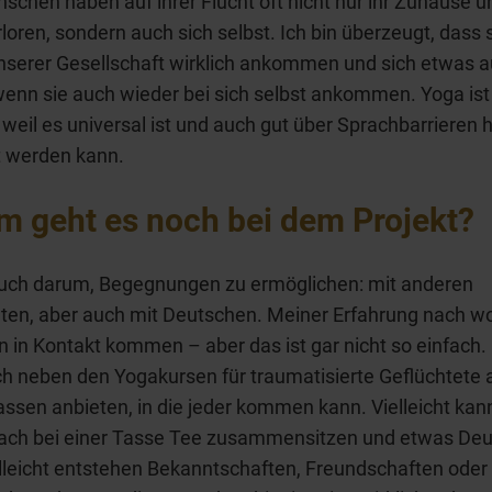
schen haben auf ihrer Flucht oft nicht nur ihr Zuhause u
rloren, sondern auch sich selbst. Ich bin überzeugt, dass 
nserer Gesellschaft wirklich ankommen und sich etwas 
enn sie auch wieder bei sich selbst ankommen. Yoga ist
 weil es universal ist und auch gut über Sprachbarrieren
t werden kann.
 geht es noch bei dem Projekt?
auch darum, Begegnungen zu ermöglichen: mit anderen
ten, aber auch mit Deutschen. Meiner Erfahrung nach wo
in Kontakt kommen – aber das ist gar nicht so einfach.
h neben den Yogakursen für traumatisierte Geflüchtete 
assen anbieten, in die jeder kommen kann. Vielleicht ka
ach bei einer Tasse Tee zusammensitzen und etwas De
lleicht entstehen Bekanntschaften, Freundschaften oder 