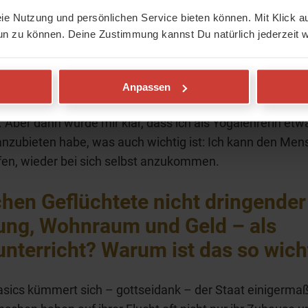
erzen?
eie Nutzung und persönlichen Service bieten können. Mit Klick au
un zu können. Deine Zustimmung kannst Du natürlich jederzeit w
lange überlegt, was ich tun könnte. Irgendwann wollte ich
vor dem Fernseher sitzen, den Kopf schütteln und murme
h etwas gemacht werden.“ Zunächst dachte ich an
Anpassen
terricht oder daran, Geflüchtete auf ihren Amtswegen z
. Aber dann wurde mir klar, dass ich als Yogalehrerin etw
nzubieten habe, was auch wichtig ist: Ich kann den Me
fen, wieder bei sich selbst anzukommen.
hen Geflüchtete nicht dringender
ung, Wohnraum und Geld – als
nterricht? Warum ist das so wich
sics kümmert sich – gottseidank – der Staat einigerma