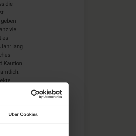
ss die
st
n geben
anz viel
t es
Jahr lang
iches
nd Kaution
namtlich.
rekte
d
Über Cookies
a so