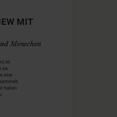
IEW MIT
nd
Menschen
n) ist
t sie
e eine
d sammelt
ir haben
n.