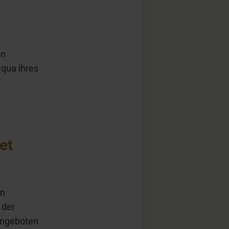
on
 qua ihres
et
in
 der
 angeboten