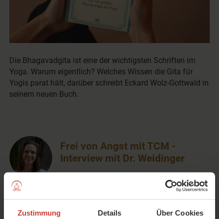
Die Bhagavadgita ist eine der wichtigsten Schriften im
Yoga. Warum eigentlich? Welches Wissen die Gita für
Yogis parat hält, darüber schreibt Eckard Wolz-Gottwald in
seinem neuen Buch.
Frei von Angst mit TCM -
Interview mit Dr. Weidinger
von
Elena Patzer (Redaktion)
in
Gesundheit
und
Rezensionen
Zustimmung
Details
Über Cookies