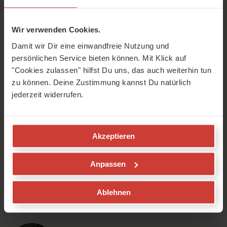
Wir verwenden Cookies.
Damit wir Dir eine einwandfreie Nutzung und
persönlichen Service bieten können. Mit Klick auf
"Cookies zulassen" hilfst Du uns, das auch weiterhin tun
zu können. Deine Zustimmung kannst Du natürlich
jederzeit widerrufen.
Akzeptieren
Warum solltest du dich um Magen und Nieren kümmern,
wenn du Ängste hast? Wie die Traditionelle Chinesische
Anpassen
Medizin (TCM) Angst erklärt, zeigt der Arzt Dr. Georg
Weidinger – und wie du Angst reduzieren kannst.
Ablehnen