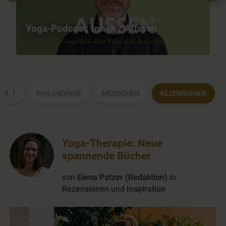
Yoga-Podcast: Innen / Aussen
Y
HEIT
PHILOSOPHIE
MENSCHEN
REZENSIONEN
Yoga-Therapie: Neue
spannende Bücher
von
Elena Patzer (Redaktion)
in
Rezensionen
und
Inspiration