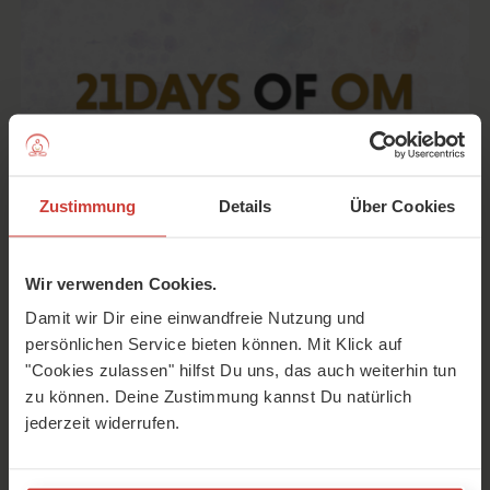
Zustimmung
Details
Über Cookies
Wir verwenden Cookies.
Hier findest Du die Aufgaben für Woche zwei, damit Du
Damit wir Dir eine einwandfreie Nutzung und
Dein Yoga auch außerhalb der Matte besser umsetzen
persönlichen Service bieten können. Mit Klick auf
kannst. Wir hoffen, sie geben Dir die ein oder andere
"Cookies zulassen" hilfst Du uns, das auch weiterhin tun
schöne Inspiration.
zu können. Deine Zustimmung kannst Du natürlich
jederzeit widerrufen.