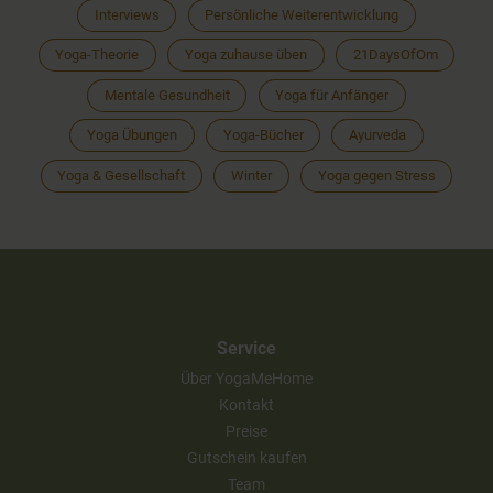
Interviews
Persönliche Weiterentwicklung
Yoga-Theorie
Yoga zuhause üben
21DaysOfOm
Mentale Gesundheit
Yoga für Anfänger
Yoga Übungen
Yoga-Bücher
Ayurveda
Yoga & Gesellschaft
Winter
Yoga gegen Stress
Service
Über YogaMeHome
Kontakt
Preise
Gutschein kaufen
Team