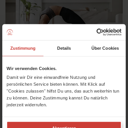
Zustimmung
Details
Über Cookies
Wir verwenden Cookies.
Diese intensive Rückbeuge öffnet das Herz und regt den
Damit wir Dir eine einwandfreie Nutzung und
Energie-Fluss an. Wie kannst Du die Brücke lernen? Und
persönlichen Service bieten können. Mit Klick auf
welche Alternativen gibt es für Yoga-Anfänger? Hier
"Cookies zulassen" hilfst Du uns, das auch weiterhin tun
erfährst Du mehr.
zu können. Deine Zustimmung kannst Du natürlich
jederzeit widerrufen.
Krieger 2 – So übst Du