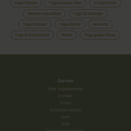
Yoga-Theorie
Yoga zuhause üben
21DaysOfOm
Mentale Gesundheit
Yoga für Anfänger
Yoga Übungen
Yoga-Bücher
Ayurveda
Yoga & Gesellschaft
Winter
Yoga gegen Stress
Service
Über YogaMeHome
Kontakt
Preise
Gutschein kaufen
Team
AGB