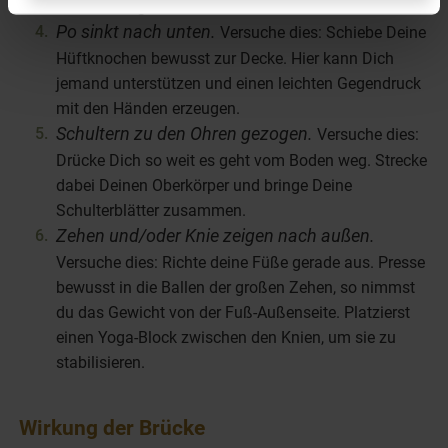
sich das angenehmer anfühlt.
Po sinkt nach unten.
Versuche dies: Schiebe Deine
Hüftknochen bewusst zur Decke. Hier kann Dich
jemand unterstützen und einen leichten Gegendruck
mit den Händen erzeugen.
Schultern zu den Ohren gezogen.
Versuche dies:
Drücke Dich so weit es geht vom Boden weg. Strecke
dabei Deinen Oberkörper und bringe Deine
Schulterblätter zusammen.
Zehen und/oder Knie zeigen nach außen.
Versuche dies: Richte deine Füße gerade aus. Presse
bewusst in die Ballen der großen Zehen, so nimmst
du das Gewicht von der Fuß-Außenseite. Platzierst
einen Yoga-Block zwischen den Knien, um sie zu
stabilisieren.
Wirkung der Brücke