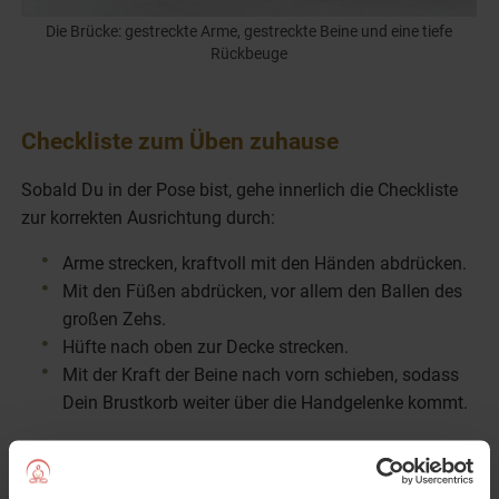
Die Brücke: gestreckte Arme, gestreckte Beine und eine tiefe
Rückbeuge
Checkliste zum Üben zuhause
Sobald Du in der Pose bist, gehe innerlich die Checkliste
zur korrekten Ausrichtung durch:
Arme strecken, kraftvoll mit den Händen abdrücken.
Mit den Füßen abdrücken, vor allem den Ballen des
großen Zehs.
Hüfte nach oben zur Decke strecken.
Mit der Kraft der Beine nach vorn schieben, sodass
Dein Brustkorb weiter über die Handgelenke kommt.
Typische Fehler und wie Du sie vermeidest