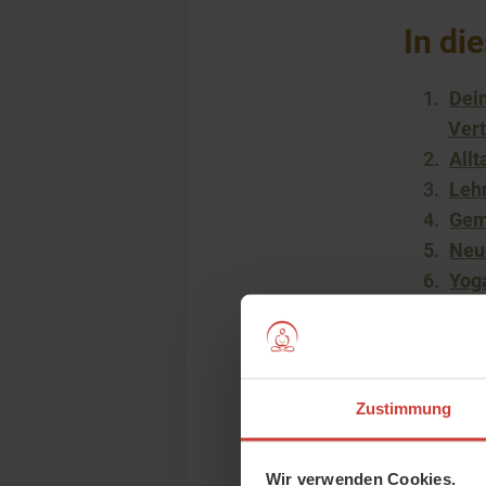
In di
Dei
Vert
Allt
Leh
Gem
Neue
Yoga
Wann
Was
Zustimmung
Deine
Retre
Wir verwenden Cookies.