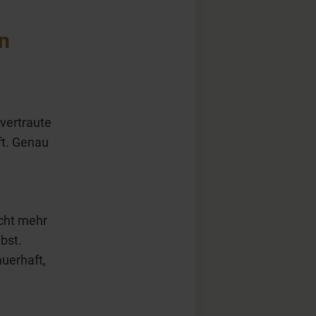
on
 vertraute
ft. Genau
icht mehr
bst.
auerhaft,