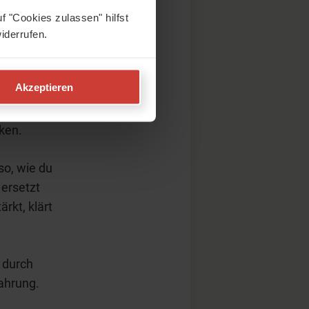
f "Cookies zulassen" hilfst
Matte.
iderrufen.
Leben
n.
Akzeptieren
ken.
so, wie du
 ersetzt
ärkt, klärt
 durch
fahrung.