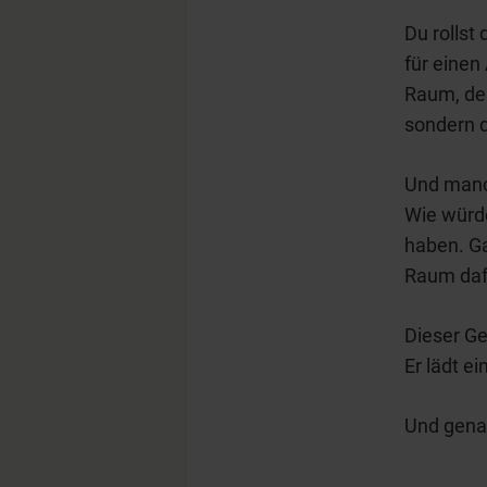
Du rollst
für einen
Raum, dei
sondern d
Und manch
Wie würde
haben. Ga
Raum daf
Dieser Ge
Er lädt ei
Und genau