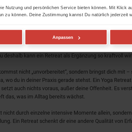
eie Nutzung und persönlichen Service bieten können. Mit Klick au
apraxis zu Hause ist mehr als ein paar Minuten auf der 
un zu können. Deine Zustimmung kannst Du natürlich jederzeit w
ontinuität. Wiederkehr. Beziehung. Yoga, das sich in dein 
 zwischen Arbeit, Familie, Gedanken und echten Gefühle
Anpassen
ebte Praxis ist dein Fundament.
 deshalb kann ein Retreat als Ergänzung so kraftvoll wir
ommst nicht „unvorbereitet“, sondern bringst dich mit – 
da, wo du in deiner Praxis gerade stehst. Ein Yoga Retreat
 setzt auch nichts voraus, außer deine Offenheit. Es verst
eft das, was im Alltag bereits wächst.
t nicht durch einzelne intensive Momente allein, sondern
ung. Ein Retreat schenkt dir eine andere Qualität von Er