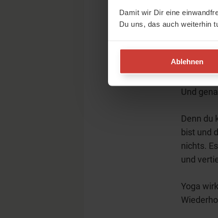
Damit wir Dir eine einwandfr
Deine Yog
Du uns, das auch weiterhin t
Sie ist K
einwebt –
Ablehnen
Diese gel
Und genau
Denn du k
bist und 
nichts. Es
und verti
Yoga wirk
Wiederhol