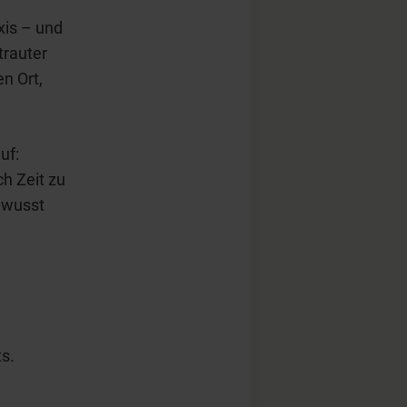
xis – und
trauter
n Ort,
uf:
ch Zeit zu
ewusst
s.