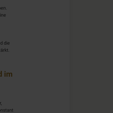
ben.
eine
nd die
ärkt.
d im
r,
onstant