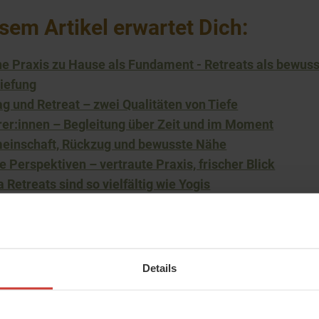
esem Artikel erwartet Dich:
ne Praxis zu Hause als Fundament - Retreats als bewus
iefung
ag und Retreat – zwei Qualitäten von Tiefe
rer:innen – Begleitung über Zeit und im Moment
einschaft, Rückzug und bewusste Nähe
 Perspektiven – vertraute Praxis, frischer Blick
 Retreats sind so vielfältig wie Yogis
 ein Retreat zu dir passt
 bleibt – wenn du zurück auf deine Matte kommst
Details
 Praxis zu Hause als Fundament -
ats als bewusste Vertiefung