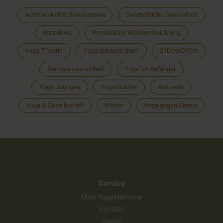
Achtsamkeit & Bewusstsein
Ganzheitliche Gesundheit
Interviews
Persönliche Weiterentwicklung
Yoga-Theorie
Yoga zuhause üben
21DaysOfOm
Mentale Gesundheit
Yoga für Anfänger
Yoga Übungen
Yoga-Bücher
Ayurveda
Yoga & Gesellschaft
Winter
Yoga gegen Stress
Service
Über YogaMeHome
Kontakt
Preise