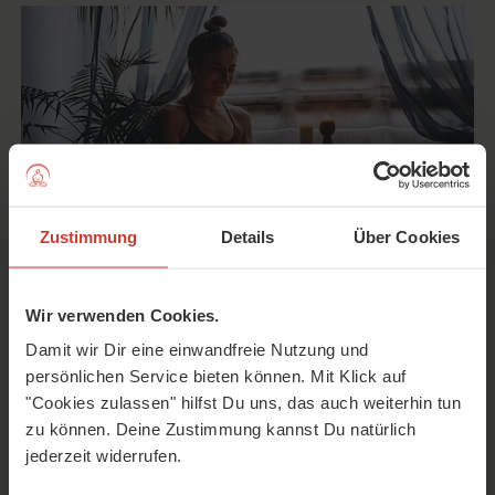
Zustimmung
Details
Über Cookies
Wir verwenden Cookies.
Im Herbst und Winter ist die perfekte Zeit für Selfcare
Damit wir Dir eine einwandfreie Nutzung und
(Selbstfürsorge) – und zwar für Dein Inneres. Schenk Dir
persönlichen Service bieten können. Mit Klick auf
dieses Yoga Selfcare Ritual für mehr Ruhe und Klarheit,
"Cookies zulassen" hilfst Du uns, das auch weiterhin tun
das Dich zurück in Dein Zentrum bringt.
zu können. Deine Zustimmung kannst Du natürlich
jederzeit widerrufen.