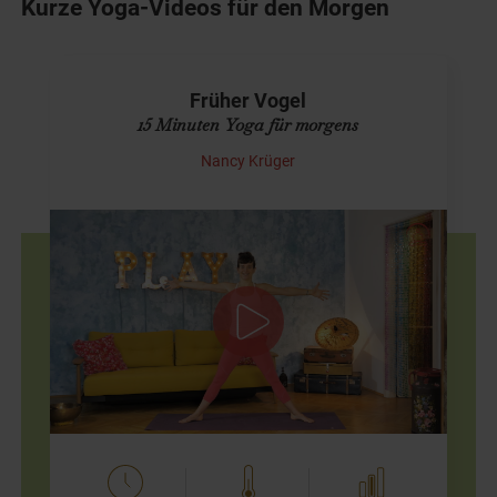
Kurze Yoga-Videos für den Morgen
Früher Vogel
15 Minuten Yoga für morgens
Nancy Krüger
Kleiner Yoga-Start in Deinen Tag
Dich erwartet eine kurze, klassische Hatha-Yoga-Sequenz
für den Morgen. Keine komplizierten Asanas, ein
bisschen dehnen, ein bisschen aufwecken und in die
Kraft…