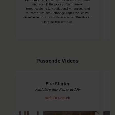
Die Herbst-Zeit ist laut dem Ayurveda von Vata
D
und auch Pitta geprägt. Damit unser
wi
Immunsystem stark bleibt und wir gesund und
munter durch den Herbst gelangen, wollen wir
diese beiden Doshas in Balace halten. Wie das im
ay
Alltag gelingt, erfährst…
Passende Videos
Fire Starter
Aktiviere das Feuer in Dir
Rafaela Rarisch