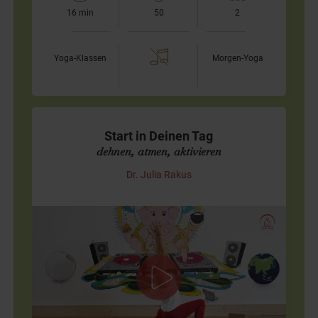
16 min
50
2
Yoga-Klassen
Morgen-Yoga
Start in Deinen Tag
dehnen, atmen, aktivieren
Dr. Julia Rakus
Start in Deinen Tag
Dieses Yoga-Video für den Morgen ist für alle gedacht, die
gerne nicht zu anstrengend in den Tag starten wollen. Wir
machen durchaus auch ein paar aktivierende Übungen,…