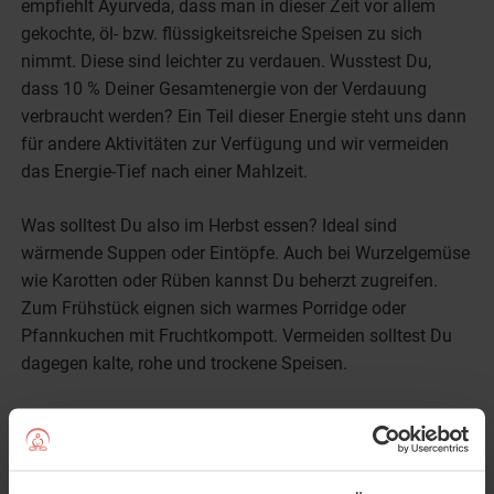
empfiehlt Ayurveda, dass man in dieser Zeit vor allem
gekochte, öl- bzw. flüssigkeitsreiche Speisen zu sich
nimmt. Diese sind leichter zu verdauen. Wusstest Du,
dass 10 % Deiner Gesamtenergie von der Verdauung
verbraucht werden? Ein Teil dieser Energie steht uns dann
für andere Aktivitäten zur Verfügung und wir vermeiden
das Energie-Tief nach einer Mahlzeit.
Was solltest Du also im Herbst essen? Ideal sind
wärmende Suppen oder Eintöpfe. Auch bei Wurzelgemüse
wie Karotten oder Rüben kannst Du beherzt zugreifen.
Zum Frühstück eignen sich warmes Porridge oder
Pfannkuchen mit Fruchtkompott. Vermeiden solltest Du
dagegen kalte, rohe und trockene Speisen.
Mehr Tipps zu Ernährung und Lebensstil findest Du hier:
Ayurveda im Herbst – Tipps für Deine Gesundheit