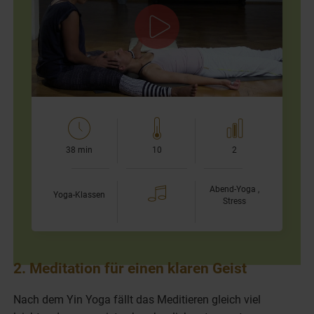
In diesem Video werde ich wenig sprechen, damit Du viel
Zeit für Dich und das Genießen der Musik hast. Körperlich
liegt der Fokus auf Vorbeugen, die ja für ihre
beruhigende…
38 min
10
2
Abend-Yoga ,
Yoga-Klassen
Stress
2. Meditation für einen klaren Geist
Nach dem Yin Yoga fällt das Meditieren gleich viel