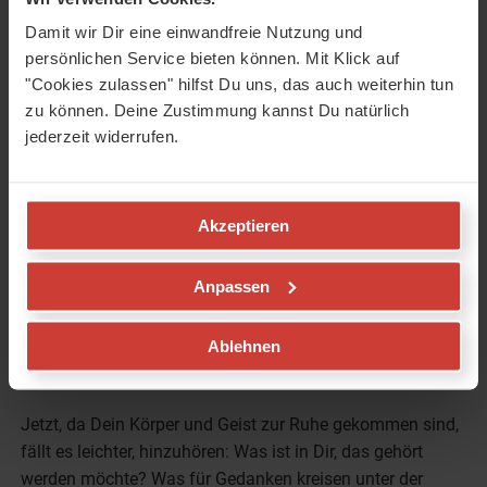
Damit wir Dir eine einwandfreie Nutzung und
persönlichen Service bieten können. Mit Klick auf
"Cookies zulassen" hilfst Du uns, das auch weiterhin tun
zu können. Deine Zustimmung kannst Du natürlich
25 min
0
2
jederzeit widerrufen.
Meditation &
Meditation ,
Entspannung
Stress
Akzeptieren
Anpassen
ALLE VIDEOS: MEDITATION & ENTSPANNUNG
Ablehnen
3. Journaling zur Selbstreflektion
Jetzt, da Dein Körper und Geist zur Ruhe gekommen sind,
fällt es leichter, hinzuhören: Was ist in Dir, das gehört
werden möchte? Was für Gedanken kreisen unter der