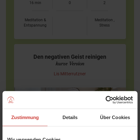
16 min
0
2
Meditation &
Meditation ,
Entspannung
Stress
Den negativen Geist reinigen
kurze Version
Lis Mitterrutzner
Meditation aus dem Kundalini Yoga
Der negative Geist hat eine durchaus positive Wirkiung
für uns. Ist er nämlich ausgeglichen, dann wirkt er
Zustimmung
Details
Über Cookies
beschützend, weil er uns davon abhält riskanten Unfug
zu…
Wir verwenden Cookies.