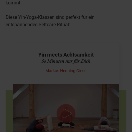
kommt.
Diese Yin-Yoga-Klassen sind perfekt für ein
entspannendes Selfcare Ritual:
Yin meets Achtsamkeit
50 Minuten nur für Dich
Markus Henning Giess
Yin Yoga und Achtsamkeit
Das Hier und Jetzt ist der einzige Moment, der wirklich
existiert. Deshalb legen wir in diesem Yin Yoga Video den
Fokus ganz besonders auf unsere Achtsamkeit.
Die…