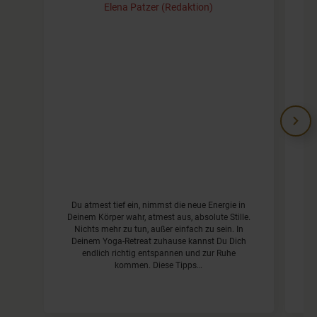
Elena Patzer (Redaktion)
Du atmest tief ein, nimmst die neue Energie in
Deinem Körper wahr, atmest aus, absolute Stille.
Nichts mehr zu tun, außer einfach zu sein. In
hel
Deinem Yoga-Retreat zuhause kannst Du Dich
le
endlich richtig entspannen und zur Ruhe
kommen. Diese Tipps…