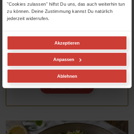
ohne hungern und mit persönlicher
"Cookies zulassen" hilfst Du uns, das auch weiterhin tun
Begleitung von Melanie Strohm-Beran.
zu können. Deine Zustimmung kannst Du natürlich
jederzeit widerrufen.
In unserer 2-wöchigen TCM-Detox-Kur kannst
Du Deinen Körper sanft entlasten – mit drei
nährenden Mahlzeiten täglich, persönlicher
Akzeptieren
Begleitung und nachhaltiger Veränderung.
Anpassen
Mehr Infos und die Anmeldung findest Du
hier:
Ablehnen
ZUR DETOX-KUR