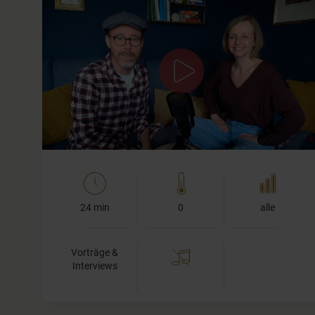
TCM Ernährung erklärt: Individuelle
Heilung durch richtiges Essen – Interview
mit Melanie Strohm-Beran
In diesem Video-Interview erfährst du alles über die
Grundlagen und Wirkungsweisen der TCM…
24 min
0
alle
Vorträge &
Interviews