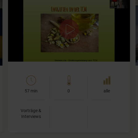
Detox-Kuren sind gerade im Frühjahr in aller Munde. Ob
Saft-, Suppen- oder komplette Fastenkur - entgiften,
entschlacken entsäuern ist angesagt.
Aber weshalb sind wir so versessen darauf und wieso…
57 min
0
alle
Vorträge &
Interviews