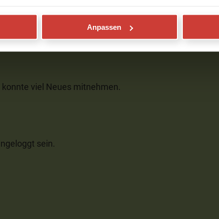
Anpassen
, konnte viel Neues mitnehmen.
ngeloggt sein.