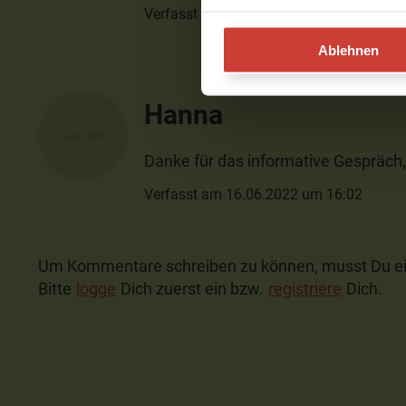
Verfasst am 15.11.2022 um 08:15
Ablehnen
Hanna
Danke für das informative Gespräch
Verfasst am 16.06.2022 um 16:02
Um Kommentare schreiben zu können, musst Du ei
Bitte
logge
Dich zuerst ein bzw.
registriere
Dich.