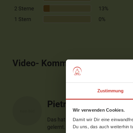
2 Sterne
13%
1 Stern
0%
Video- Kommentare
ausblen
Zustimmung
Pietra
Wir verwenden Cookies.
Das hat mir sehr gefallen, ein schö
Damit wir Dir eine einwandfr
gelernt. Vielen Dank!
Du uns, das auch weiterhin t