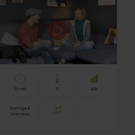
Was bedeutet Detox wirklich – jenseits von Saftkuren
und Hungern? Melanie Strohm-Beran (TCM-Expertin &
integrative Ernährungsberaterin) erklärt, wie wir mit
warmem Essen, typgerechten Mahlzeiten…
20 min
0
alle
Vorträge &
Interviews