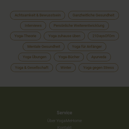
Achtsamkeit & Bewusstsein
Ganzheitliche Gesundheit
Interviews
Persönliche Weiterentwicklung
Yoga-Theorie
Yoga zuhause üben
21DaysOfOm
Mentale Gesundheit
Yoga für Anfänger
Yoga Übungen
Yoga-Bücher
Ayurveda
Yoga & Gesellschaft
Winter
Yoga gegen Stress
Service
Über YogaMeHome
Kontakt