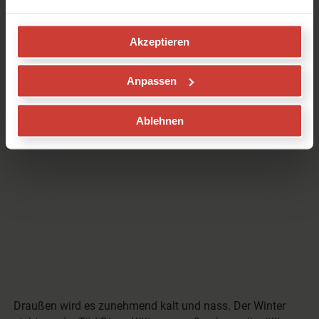
Rezept: Kraftsuppe aus der TCM
- wärmt und stärkt
Akzeptieren
von
Melanie Strohm-Beran
in
Gesundheit
Anpassen
Ablehnen
Draußen wird es zunehmend kalt und nass. Der Winter