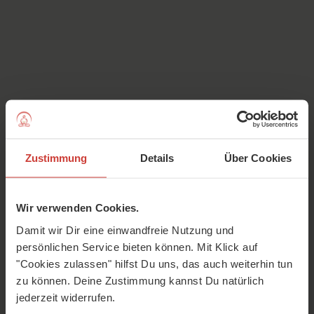
Zustimmung
Details
Über Cookies
Warum solltest du dich um Magen und Nieren kümmern,
Wir verwenden Cookies.
wenn du Ängste hast? Wie die Traditionelle Chinesische
Damit wir Dir eine einwandfreie Nutzung und
Medizin (TCM) Angst erklärt, zeigt der Arzt Dr. Georg
persönlichen Service bieten können. Mit Klick auf
Weidinger – und wie du Angst reduzieren kannst.
"Cookies zulassen" hilfst Du uns, das auch weiterhin tun
zu können. Deine Zustimmung kannst Du natürlich
jederzeit widerrufen.