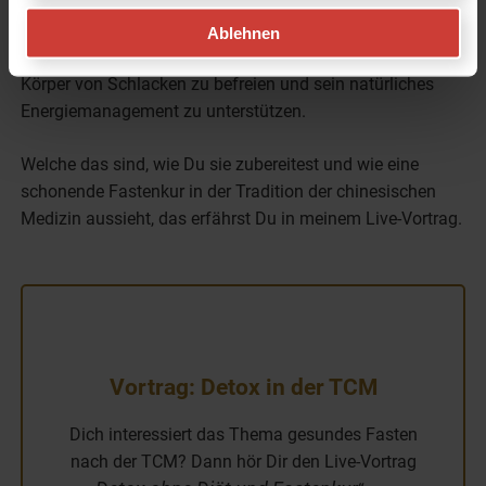
Ablehnen
Es gibt zahlreiche Lebensmittel, die Dir helfen, Deinen
Körper von Schlacken zu befreien und sein natürliches
Energiemanagement zu unterstützen.
Welche das sind, wie Du sie zubereitest und wie eine
schonende Fastenkur in der Tradition der chinesischen
Medizin aussieht, das erfährst Du in meinem Live-Vortrag.
Vortrag: Detox in der TCM
Dich interessiert das Thema gesundes Fasten
nach der TCM? Dann hör Dir den Live-Vortrag