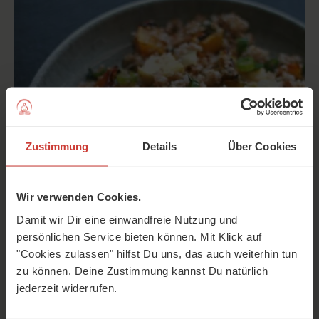
Zustimmung
Details
Über Cookies
Wir verwenden Cookies.
Sommer, Sonne, Sonnenschein – und ein leckerer Bulgur-
Damit wir Dir eine einwandfreie Nutzung und
Gemüse-Salat! Dieses Rezept aus dem Ayurveda ist ideal
persönlichen Service bieten können. Mit Klick auf
für den Sommer und passt wunderbar zum nächsten
"Cookies zulassen" hilfst Du uns, das auch weiterhin tun
Picknick oder Grillabend.
zu können. Deine Zustimmung kannst Du natürlich
jederzeit widerrufen.