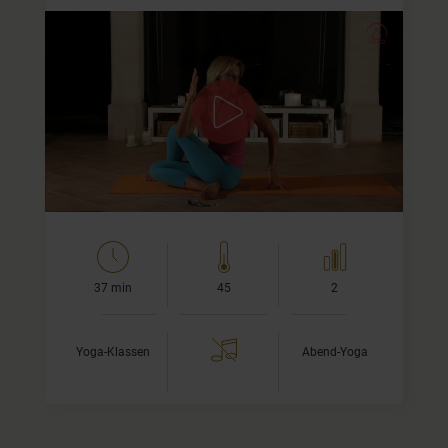
Sanfte Asana-Sequenz für den
Abend
In diesem Yoga Video für den Abend erwartet Dich
zunächst eine beruhigende Atemübung. Danach fließen
wir durch einen Flow, der auf sanfte Weise fast alle…
37 min
45
2
Yoga-Klassen
Abend-Yoga