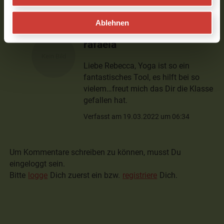
Verfasst am 02.11.2021 um 19:43
Ablehnen
rafaela
Liebe Rebecca, Yoga ist so ein
fantastisches Tool, es hilft bei so
vielem…freut mich das Dir die Klasse
gefallen hat.
Verfasst am 19.03.2022 um 06:34
Um Kommentare schreiben zu können, musst Du
eingeloggt sein.
Bitte
logge
Dich zuerst ein bzw.
registriere
Dich.