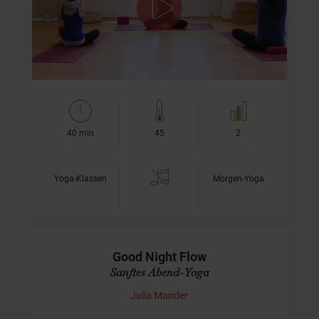
In meinem ersten Yoga-Video auf YogaMeHome möchte
ich gerne mit Euch durch eine schöne Morgenpraxis
fließen. Wir zaubern uns gemeinsam ein Lächeln ins…
40 min
45
2
Yoga-Klassen
Morgen-Yoga
Good Night Flow
Sanftes Abend-Yoga
Julia Mander