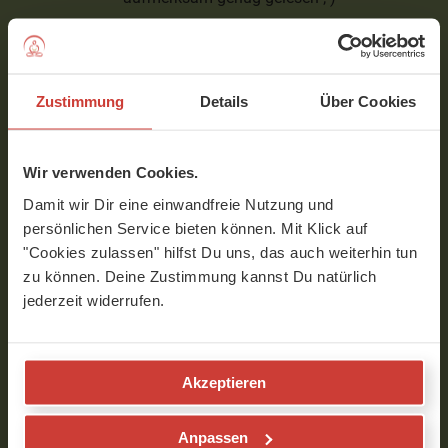
Verfasst am 02.11.2021 um 22:24
rafaela
Zustimmung
Details
Über Cookies
Liebe Stefanie, freue mich trotzdem,
dass Du es probiert hast. Eine
Wir verwenden Cookies.
langsame & stetige Praxis führt zum
Damit wir Dir eine einwandfreie Nutzung und
Ziel. Alles Liebe
persönlichen Service bieten können. Mit Klick auf
Verfasst am 09.01.2023 um 08:40
"Cookies zulassen" hilfst Du uns, das auch weiterhin tun
zu können. Deine Zustimmung kannst Du natürlich
jederzeit widerrufen.
Rebecca
Vorwärtsbeugen... eignen sich auch gut,
Akzeptieren
um einen negativen Glaubenssatz zum
Mond zu schicken. Die Yoga-Übungen
waren schön :)
Anpassen