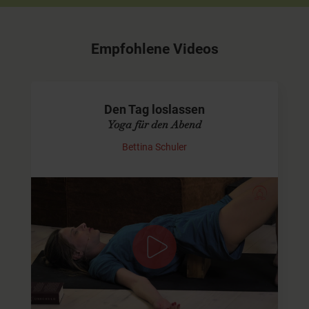
Empfohlene Videos
Den Tag loslassen
Yoga für den Abend
Bettina Schuler
Zur Ruhe kommen am Abend
Ich möchte mit Dir gemeinsam den Tag ausklingen
lassen. Wir gehen von aktiv zu passiv in dieser Sequenz.
Dich erwarten einige Asanas, um den Rücken zu dehnen
und zu…