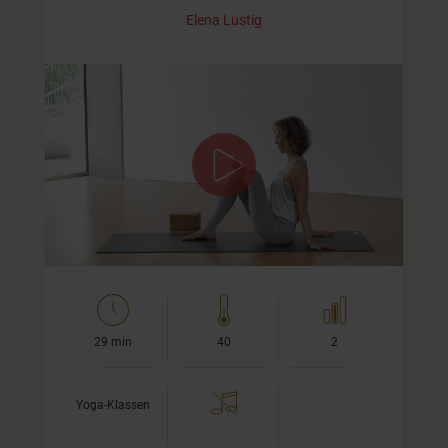
Elena Lustig
Yoga für jeden Tag
Diese Sequenz unterstützt Deinen Körper optimal und
unfassend. Sie gibt Dir eine stabile Basis für den Alltag.
Mit nur knapp 30 Minuten passt sie auch in jeden Tag
rein.
Viel…
29 min
40
2
Yoga-Klassen