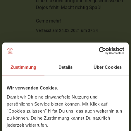
einem aktuell aufgrund der geschlossenen
Dojos fehlt! Macht richtig Spaß!
Gerne mehr!
Verfasst am 24.02.2021 um 07:34
Mali
Super um in den Tag zu starten. Tempo für
Zustimmung
Details
Über Cookies
mich perfekt! Danke
Verfasst am 20.01.2021 um 09:06
Wir verwenden Cookies.
Damit wir Dir eine einwandfreie Nutzung und
Peter
persönlichen Service bieten können. Mit Klick auf
"Cookies zulassen" hilfst Du uns, das auch weiterhin tun
Schöne Session! Für mich als
zu können. Deine Zustimmung kannst Du natürlich
Kampfsportler, der Yoga liebt eine tolle
jederzeit widerrufen.
Sache. Btw: habe Robert vor ca. 15 Jahren