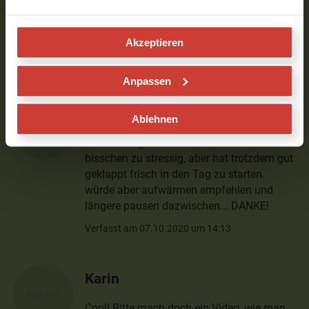
mehrmals als Bassist von boysetsfire
erleben dürfen. Witzig, dass ich es jetzt auf
einem anderen Weg erlebe...
Akzeptieren
Verfasst am 09.11.2020 um 20:10
Anpassen
Sarah
Ablehnen
für die Morgeneinheit vielleicht ein
bisschen zu stressig, aber hat trotzdem gut
geklappt frisch in den Tag zu starten.
würde aber aufwärmen empfehlen und
längere pausen dazwischen... DANKE!
Verfasst am 07.10.2020 um 14:13
Karin
Cool! Bitte mach doch ein Video, wie man