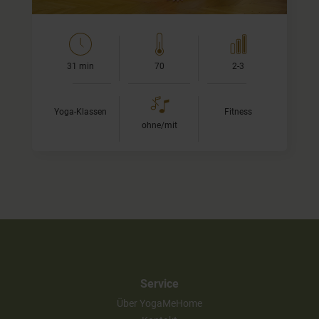
31 min
70
2-3
Yoga-Klassen
Fitness
ohne/mit
Service
Über YogaMeHome