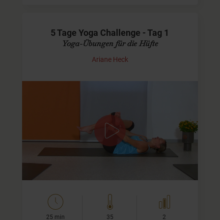
5 Tage Yoga Challenge - Tag 1
Yoga-Übungen für die Hüfte
Ariane Heck
5 Tage lang durchgehend praktizieren
Wie fühlt es sich an, wenn Du für fünf Tage jeden Morgen
25min Yoga praktizierst? Mach mit und finde es heraus!
Yoga wirkt rund um positiv auf Deine Stimmung im…
25 min
35
2