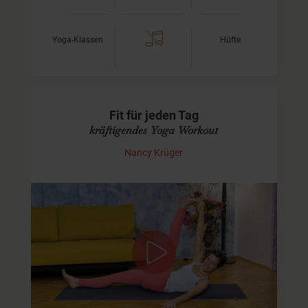
Yoga-Klassen
Hüfte
Fit für jeden Tag
kräftigendes Yoga Workout
Nancy Krüger
Praxis für Deine Fitness
Diese Einheit ist passend für Dich, wenn Du kraftvoll in
den Tag oder Abend starten möchtest. In nur 30 Minuten
aktivieren Deine Arm- Bein- und Bauchmuskeln, dehnen
uns…