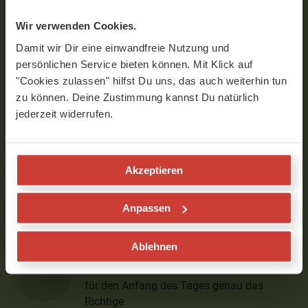
Christine
Wir verwenden Cookies.
Der perfekte Einstieg in einen stressigen
Damit wir Dir eine einwandfreie Nutzung und
Tag. Danke
persönlichen Service bieten können. Mit Klick auf
Verfasst am 01.02.2021 um 09:38
"Cookies zulassen" hilfst Du uns, das auch weiterhin tun
zu können. Deine Zustimmung kannst Du natürlich
jederzeit widerrufen.
Cornelia
Schöne Einheit, bei der ich auch wirklich
körperlich spürte, wie alles in den Flow
Akzeptieren
kam. Danke dafür
Verfasst am 14.10.2020 um 09:39
Anpassen
Ablehnen
Patricia
für den Anfang des Tages genau das
Richtige