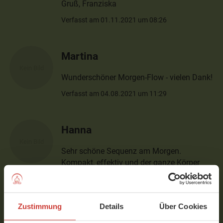
Gruß, Franziska
Verfasst am 01.11.2021 um 08:26
Martina
Wunderschöner Morgen-Flow - vielen Dank!
Verfasst am 04.08.2021 um 11:29
Hanna
Sehr schöne Sequenz am Morgen.
Kompakt, effektiv und der ganze Körper
wird wunderbar mobilisiert. Danke!
Verfasst am 21.02.2021 um 08:45
Zustimmung
Details
Über Cookies