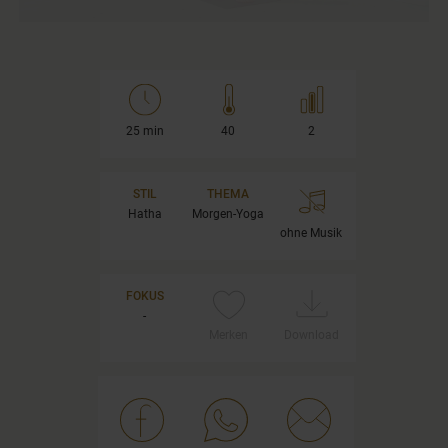
25 min
40
2
STIL
THEMA
Hatha
Morgen-Yoga
ohne Musik
FOKUS
-
Merken
Download