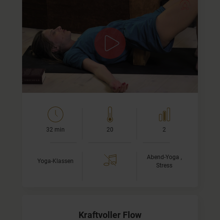
Zur Ruhe kommen am Abend
Ich möchte mit Dir gemeinsam den Tag ausklingen
lassen. Wir gehen von aktiv zu passiv in dieser Sequenz.
Dich erwarten einige Asanas, um den Rücken zu dehnen
und zu…
32 min
20
2
Abend-Yoga ,
Yoga-Klassen
Stress
Kraftvoller Flow