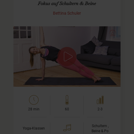
Fokus auf Schultern & Beine
Bettina Schuler
Yoga Flow für mehr Kraft in den Armen
und Schultern
In meinem ersten Yoga-Video auf YogaMeHome möchte
ich mit Dir durch einen kraftvollen Flow gehen, in dem wir
uns auf die Stärkung der Arme und…
28 min
60
2-3
Schultern ,
Yoga-Klassen
Beine & Po