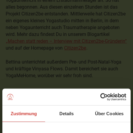
Yogaunterricht in einem Erstaufnahmelager an. So hat
alles begonnen. Aus diesen einzelnen Stunden ist das
Projekt Citizen2be entstanden. Mittlerweile hat Citizen2be
ein eigenes kleines Yogastudio mitten in Berlin, in dem
neben Yogaunterricht auch Traumatherapie angeboten
wird. Mehr dazu findest Du in unserem Blogartikel
„Machen statt reden – Interview mit Citizen2be-Gründerin“
und auf der Homepage von
Citizen2be
.
Bettina unterrichtet außerdem Pre- und Post-Natal-Yoga
und kräftige Vinyasa Flows. Damit bereichert sie auch
YogaMeHome, worüber wir sehr froh sind.
Fotocredit: Nadja Klier
Zustimmung
Details
Über Cookies
Interview mit Bettina Schuler