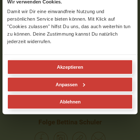
Wir verwenden Cookies.
Damit wir Dir eine einwandfreie Nutzung und
persönlichen Service bieten können. Mit Klick auf
"Cookies zulassen" hilfst Du uns, das auch weiterhin tun
zu können. Deine Zustimmung kannst Du natürlich
jederzeit widerrufen.
Akzeptieren
0
seconds
Anpassen
of
VIDEOS MIT BETTINA SCHULER
11
minutes,
32
Ablehnen
seconds
Folge Bettina Schuler