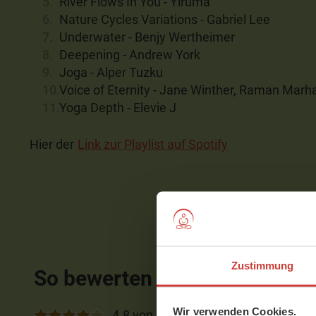
River Flows In You - Yiruma
Nature Cycles Variations - Gabriel Lee
Underwater - Benjy Wertheimer
Deepening - Andrew York
Joga - Alper Tuzku
Voice of Eternity - Jane Winther, Raman Marh
Yoga Depth - Elevie J
Hier der
Link zur Playlist auf Spotify
Zustimmung
So bewerten Mitglieder diese
Wir verwenden Cookies.
4.8 von 5