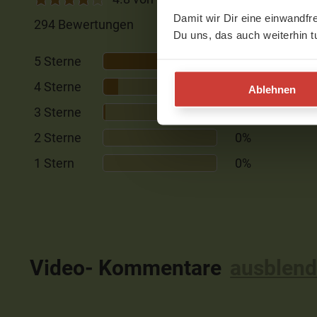
Damit wir Dir eine einwandfr
294 Bewertungen
Du uns, das auch weiterhin t
5 Sterne
85%
4 Sterne
13%
Ablehnen
3 Sterne
2%
2 Sterne
0%
1 Stern
0%
Video- Kommentare
ausblen