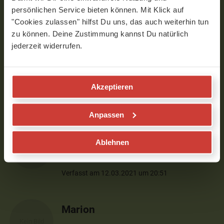
Verfasst am 05.11.2022 um 16:23
persönlichen Service bieten können. Mit Klick auf
"Cookies zulassen" hilfst Du uns, das auch weiterhin tun
zu können. Deine Zustimmung kannst Du natürlich
Constanze
jederzeit widerrufen.
Genau das habe ich für Arme und Mitte
gebraucht :-) werde es nun öfter
wiederholen. Danke.
Akzeptieren
Verfasst am 16.01.2022 um 10:13
Anpassen
Martin
Ablehnen
Das Video werde ich noch öfter machen
Verfasst am 12.03.2021 um 20:51
Marion