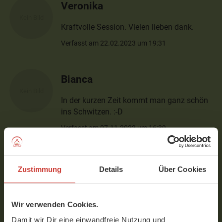
Veronika
Kraftvolle Session. Vielen lieben dank.
Verfasst am 22.02.2023 um 19:31
Bianca
In der kurzen Zeit kommt man ganz schön
ins Schwitzen. :-D
Verfasst am 07.11.2022 um 16:39
Pia
Zustimmung
Details
Über Cookies
Hallo Bettina, danke für die kurzen
knackigen Übungen! Ideal bei wenig Zeit!
Wir verwenden Cookies.
Toll!
Damit wir Dir eine einwandfreie Nutzung und