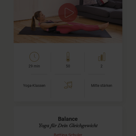
In dieser Sequenz geht es darum, auf angenehme Art und
Weise etwas für Deine Mitte zu tun. Dabei geht es nicht
nur darum, einen sexy Bauch zu haben, sondern darum,
mehr…
29 min
50
2
Yoga-Klassen
Mitte stärken
Balance
Yoga für Dein Gleichgewicht
Bettina Schuler