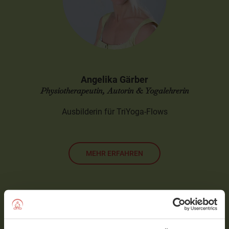
Angelika Gärber
Physiotherapeutin, Autorin & Yogalehrerin
Ausbilderin für TriYoga-Flows
MEHR ERFAHREN
Video- Kommentare