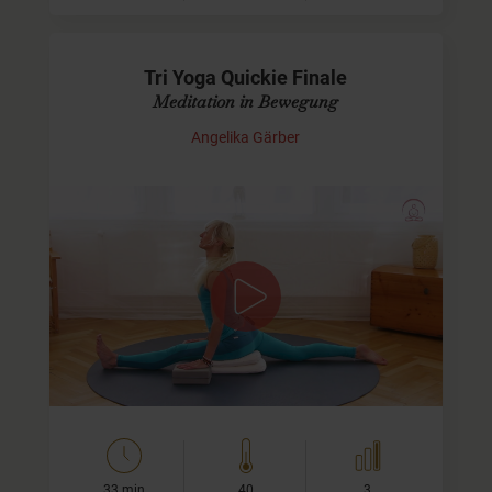
Tri Yoga Quickie Finale
Meditation in Bewegung
Angelika Gärber
Viertes und letztes Video der
Serie
Dieses Tri Yoga - Video für Fortgeschrittene ist der letzte
Teil der Tri Yoga-Quickies. Er führt Dich wie die anderen
Quickies durch eine fließende Sequenz,…
33 min
40
3