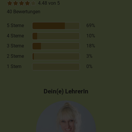
4.48 von 5
40 Bewertungen
5 Sterne
69%
4 Sterne
10%
3 Sterne
18%
2 Sterne
3%
1 Stern
0%
Dein(e) LehrerIn