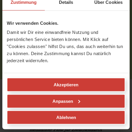
Zustimmung
Details
Über Cookies
Zu diesem Beitrag sind noch keine Kommentare
vorhanden.
Wir verwenden Cookies.
Damit wir Dir eine einwandfreie Nutzung und
Um Kommentare schreiben zu können, musst Du
persönlichen Service bieten können. Mit Klick auf
eingeloggt sein.
"Cookies zulassen" hilfst Du uns, das auch weiterhin tun
Bitte
logge
Dich zuerst ein bzw.
registriere
Dich.
zu können. Deine Zustimmung kannst Du natürlich
jederzeit widerrufen.
Akzeptieren
Empfohlene Videos
Anpassen
Ablehnen
Tri Yoga-Quickie 1
meditativer Flow für Zwischendurch