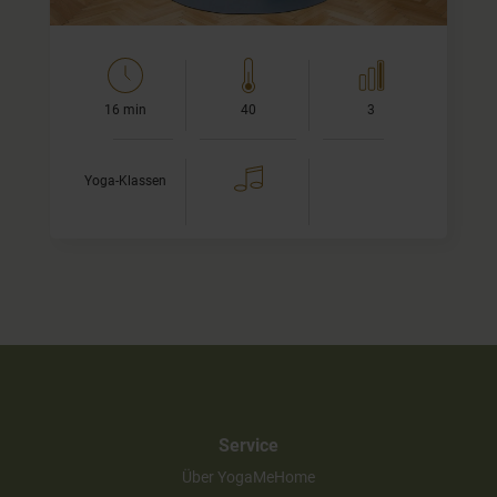
16 min
40
3
Yoga-Klassen
Service
Über YogaMeHome