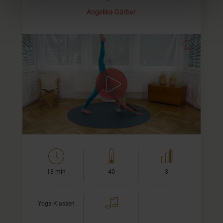
Angelika Gärber
Erstes Video der Serie
Dieses Tri Yoga - Video für Fortgeschrittene führt Dich
durch einen meditativen Flow am Boden. Mit nur 13
Minuten Länge ist es ideal, wenn Du mal wenig Zeit hast
oder es vor…
13 min
40
3
Yoga-Klassen