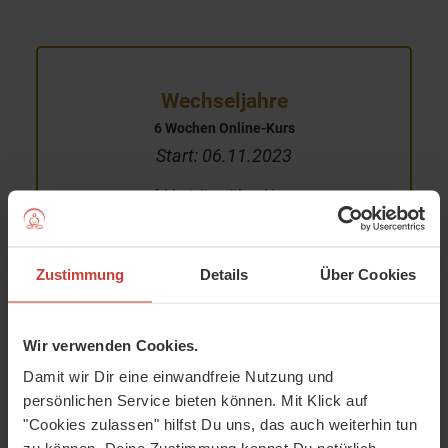
Wechseljahre
6 Wochen Online-Kurs
Start: 06.11.2023
6 Vorträge über Hormone,
Behandlungswege, Ernährung &
Mindset
6 Praxis-Sessions mit Yoga,
Zustimmung
Details
Über Cookies
Atemübungen & Meditation
WhatsApp-Gruppe zum Austausch
Checklisten & Arbeitsblätter zum
Wir verwenden Cookies.
Download
Damit wir Dir eine einwandfreie Nutzung und
3 Bonus-Themen-Abende
persönlichen Service bieten können. Mit Klick auf
lebenslanger Zugriff auf die Kurs-
"Cookies zulassen" hilfst Du uns, das auch weiterhin tun
Inhalte