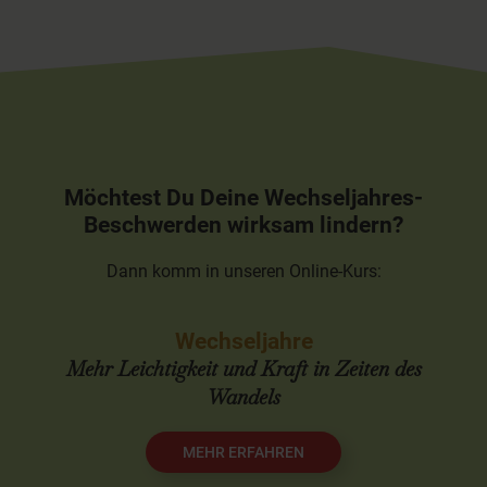
seconds
of
1
hour,
9
minutes,
51
seconds
Möchtest Du Deine Wechseljahres-
Beschwerden wirksam lindern?
Dann komm in unseren Online-Kurs:
Wechseljahre
Mehr Leichtigkeit und Kraft in Zeiten des
Wandels
MEHR ERFAHREN