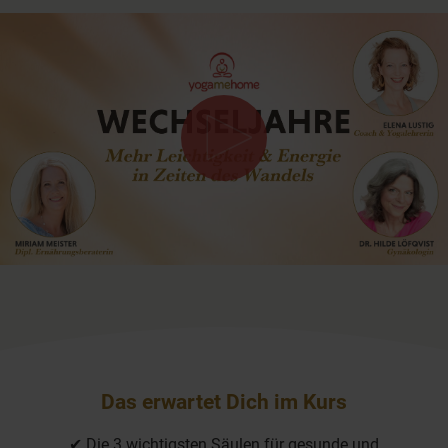
0
seconds
of
2
minutes,
12
seconds
Das erwartet Dich im Kurs
✔ Die 3 wichtigsten Säulen für gesunde und