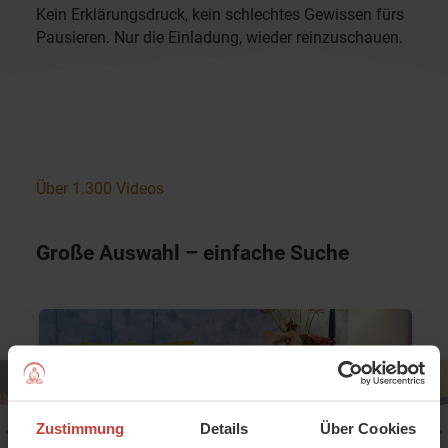
Kein Erklärungsdruck, kein schlechtes Gewissen fürs
Pausieren. Nur die Einladung, wieder reinzuschauen.
Über 1.300 Videos
Große Auswahl – einfache Suche
Zustimmung
Details
Über Cookies