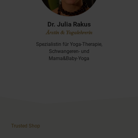
nd
Dr. Julia Rakus
in &
Ärztin & Yogalehrerin
rin
Spezialistin für Yoga-Therapie,
Spezia
tin
Schwangeren- und
Mama&Baby-Yoga
Trusted Shop