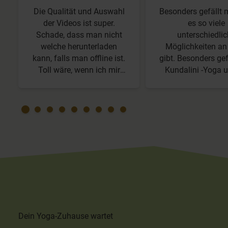
Die Qualität und Auswahl
Besonders gefällt m
der Videos ist super.
es so viele
Schade, dass man nicht
unterschiedli
welche herunterladen
Möglichkeiten an
kann, falls man offline ist.
gibt. Besonders gef
Toll wäre, wenn ich mir
Kundalini -Yoga 
Videos auf einen Termin/
wäre noch besser, 
Wochentag legen könnte.
noch mehr Kriyas
Dann kann ich am
würde. Ich ma
Wochenende überlegen, an
besonders ger
welchen Tagen ich mir
Rückenübungen 20
Yoga vornehmen und an
Minuten.
den Wochentagen ploppt
das Video/ das Programm
auf. Auf meinem Handy
klappt die thematische
Suchfunktion nicht, wenn
ich
Dein Yoga-Zuhause wartet