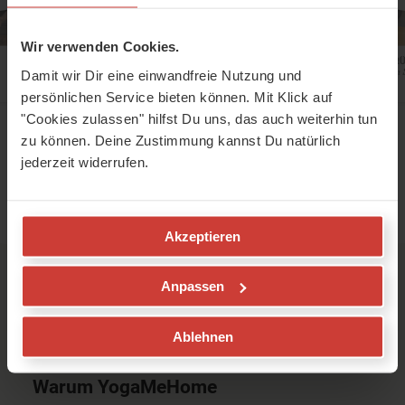
Wir verwenden Cookies.
STABILITÄT IM R
Damit wir Dir eine einwandfreie Nutzung und
Yoga bei chronischem 
KURZ & KNACKIG
Dr. Judith Schäfer
persönlichen Service bieten können. Mit Klick auf
Fit in 20 Minuten
"Cookies zulassen" hilfst Du uns, das auch weiterhin tun
Nancy Krüger
zu können. Deine Zustimmung kannst Du natürlich
jederzeit widerrufen.
Akzeptieren
Anpassen
Von Yogis für Yogis
Ablehnen
Warum YogaMeHome