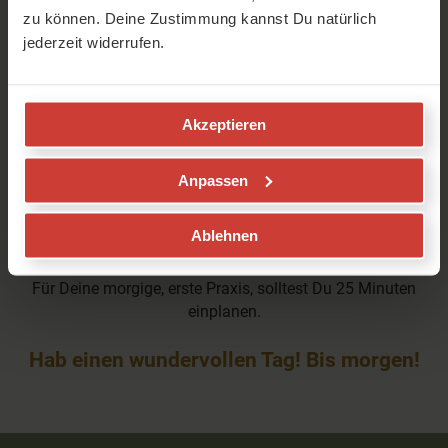
zu können. Deine Zustimmung kannst Du natürlich
jederzeit widerrufen.
Akzeptieren
Anpassen
Ablehnen
0
seconds
Für Deine morgige, erste Praxis, solltest Du 25 Minuten
of
8
einplanen.
minutes,
4
seconds
Hab einen wundervollen Tag! Bis morgen!