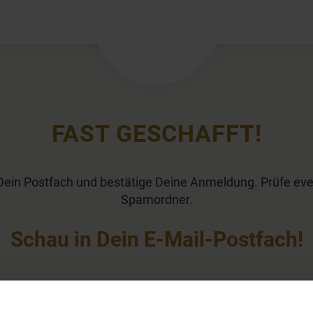
FAST GESCHAFFT!
n Dein Postfach und bestätige Deine Anmeldung. Prüfe ev
Spamordner.
Schau in Dein E-Mail-Postfach!