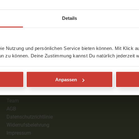
Details
eie Nutzung und persönlichen Service bieten können. Mit Klick au
Service
un zu können. Deine Zustimmung kannst Du natürlich jederzeit w
Über YogaMeHome
Kontakt
Anpassen
Preise
Gutschein kaufen
Team
AGB
Datenschutzrichtlinie
Widerrufsbelehrung
Impressum