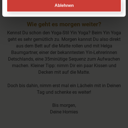
Yoga-Challenge hinter Dir. Wir hoffen, Percy konnte Dir
Ablehnen
eine schöne Praxis bescheren.
Wie geht es morgen weiter?
Kennst Du schon den Yoga-Stil Yin Yoga? Beim Yin Yoga
geht es sehr gemütlich zu. Morgen kannst Du also direkt
aus dem Bett auf die Matte rollen und mit Helga
Baumgartner, einer der bekanntesten Yin-Lehrerinnen
Detschlands, eine 35minütige Sequenz zum Aufwachen
machen. Kleiner Tipp: nimm Dir ein paar Kissen und
Decken mit auf die Matte.
Doch bis dahin, nimm erst mal ein Lächeln mit in Deinen
Tag und schenke es weiter!
Bis morgen,
Deine Homies