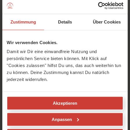
Dehnen, atmen, lieben
Zustimmung
Details
Über Cookies
Wir verwenden Cookies.
Bevor Du mit diesem Video Deine Matte
ausrollst, bitte
Anmelden
oder
Damit wir Dir eine einwandfreie Nutzung und
Kostenlos registrieren
persönlichen Service bieten können. Mit Klick auf
"Cookies zulassen" hilfst Du uns, das auch weiterhin tun
zu können. Deine Zustimmung kannst Du natürlich
jederzeit widerrufen.
Akzeptieren
Anpassen
Wow, Du hast schon mehr als die Hälfte Deiner kleinen