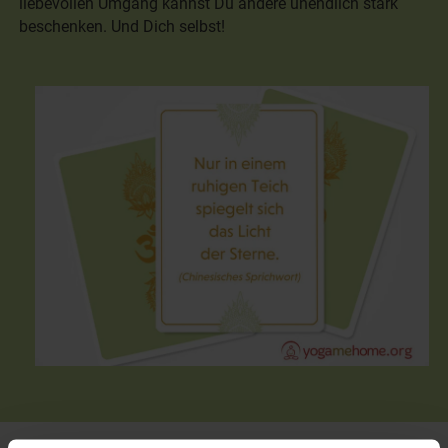
liebevollen Umgang kannst Du andere unendlich stark
beschenken. Und Dich selbst!