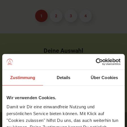
1
2
3
4
Deine Auswahl
Programm:
Kundalini-Yoga für Anfänger
Preis:
€ 59
inkl. MwSt.
Zustimmung
Details
Über Cookies
WEITER
Wir verwenden Cookies.
Damit wir Dir eine einwandfreie Nutzung und
persönlichen Service bieten können. Mit Klick auf
"Cookies zulassen" hilfst Du uns, das auch weiterhin tun
zu können. Deine Zustimmung kannst Du natürlich